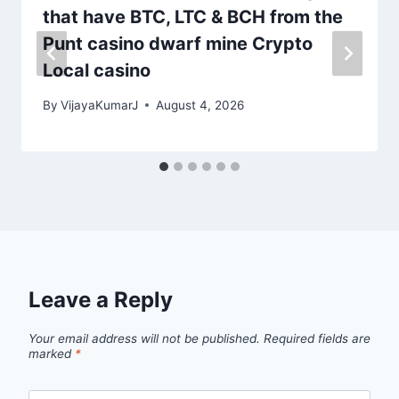
that have BTC, LTC & BCH from the
Punt casino dwarf mine Crypto
Local casino
By
VijayaKumarJ
August 4, 2026
Leave a Reply
Your email address will not be published.
Required fields are
marked
*