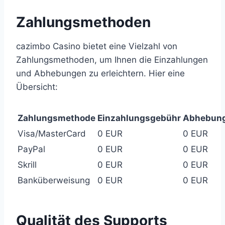
Zahlungsmethoden
cazimbo Casino bietet eine Vielzahl von
Zahlungsmethoden, um Ihnen die Einzahlungen
und Abhebungen zu erleichtern. Hier eine
Übersicht:
Zahlungsmethode
Einzahlungsgebühr
Abhebun
Visa/MasterCard
0 EUR
0 EUR
PayPal
0 EUR
0 EUR
Skrill
0 EUR
0 EUR
Banküberweisung
0 EUR
0 EUR
Qualität des Supports