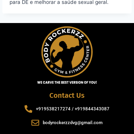
para DE e melhorar a saúde sexual geral.
Contact Us
+919538217274 / +919844343087
bodyrockerzzdvg@gmail.com