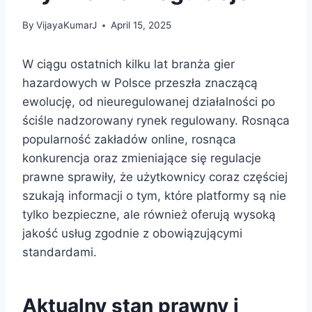
By
VijayaKumarJ
April 15, 2025
W ciągu ostatnich kilku lat branża gier
hazardowych w Polsce przeszła znaczącą
ewolucję, od nieuregulowanej działalności po
ściśle nadzorowany rynek regulowany. Rosnąca
popularność zakładów online, rosnąca
konkurencja oraz zmieniające się regulacje
prawne sprawiły, że użytkownicy coraz częściej
szukają informacji o tym, które platformy są nie
tylko bezpieczne, ale również oferują wysoką
jakość usług zgodnie z obowiązującymi
standardami.
Aktualny stan prawny i