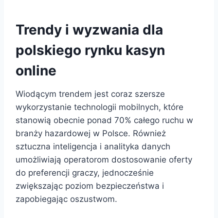
Trendy i wyzwania dla
polskiego rynku kasyn
online
Wiodącym trendem jest coraz szersze
wykorzystanie technologii mobilnych, które
stanowią obecnie ponad 70% całego ruchu w
branży hazardowej w Polsce. Również
sztuczna inteligencja i analityka danych
umożliwiają operatorom dostosowanie oferty
do preferencji graczy, jednocześnie
zwiększając poziom bezpieczeństwa i
zapobiegając oszustwom.