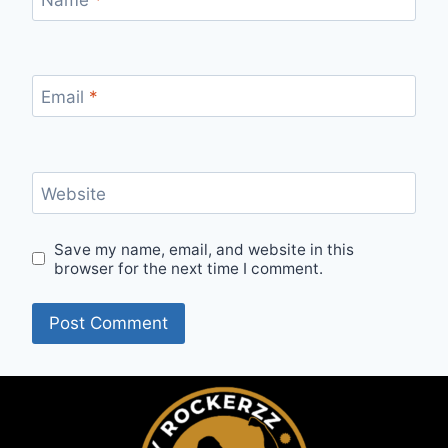
Name
*
Email
*
Website
Save my name, email, and website in this
browser for the next time I comment.