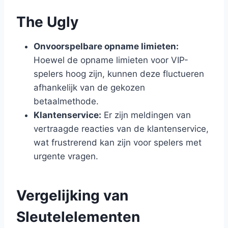
The Ugly
Onvoorspelbare opname limieten:
Hoewel de opname limieten voor VIP-
spelers hoog zijn, kunnen deze fluctueren
afhankelijk van de gekozen
betaalmethode.
Klantenservice:
Er zijn meldingen van
vertraagde reacties van de klantenservice,
wat frustrerend kan zijn voor spelers met
urgente vragen.
Vergelijking van
Sleutelelementen