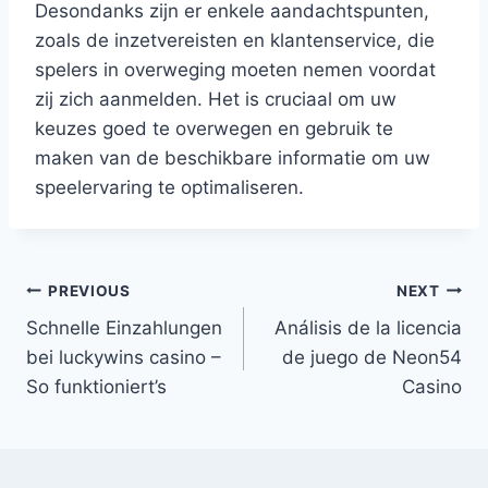
Desondanks zijn er enkele aandachtspunten,
zoals de inzetvereisten en klantenservice, die
spelers in overweging moeten nemen voordat
zij zich aanmelden. Het is cruciaal om uw
keuzes goed te overwegen en gebruik te
maken van de beschikbare informatie om uw
speelervaring te optimaliseren.
PREVIOUS
NEXT
Schnelle Einzahlungen
Análisis de la licencia
bei luckywins casino –
de juego de Neon54
So funktioniert’s
Casino