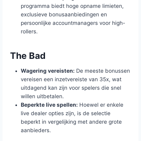
programma biedt hoge opname limieten,
exclusieve bonusaanbiedingen en
persoonlijke accountmanagers voor high-
rollers.
The Bad
Wagering vereisten:
De meeste bonussen
vereisen een inzetvereiste van 35x, wat
uitdagend kan zijn voor spelers die snel
willen uitbetalen.
Beperkte live spellen:
Hoewel er enkele
live dealer opties zijn, is de selectie
beperkt in vergelijking met andere grote
aanbieders.