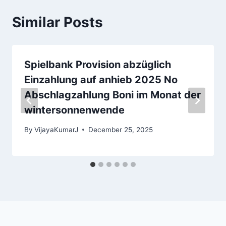
Similar Posts
Spielbank Provision abzüglich
Einzahlung auf anhieb 2025 No
Abschlagzahlung Boni im Monat der
wintersonnenwende
By
VijayaKumarJ
December 25, 2025