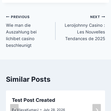
PREVIOUS
NEXT
Wie man die
Leroijohnny Casino :
Auszahlung bei
Les Nouvelles
lichibet casino
Tendances de 2025
beschleunigt
Similar Posts
Test Post Created
By
VijayaKumarJ
July 28, 2026