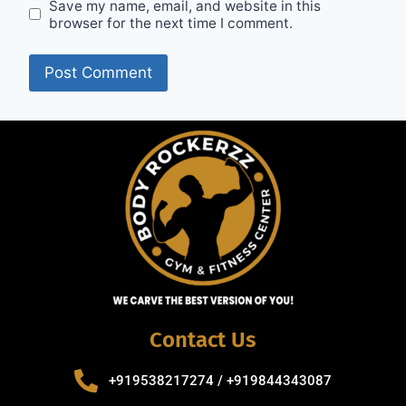
Save my name, email, and website in this
browser for the next time I comment.
Contact Us
+919538217274 / +919844343087