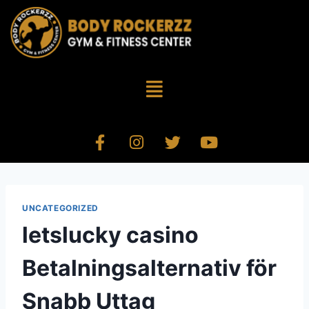
UNCATEGORIZED
letslucky casino
Betalningsalternativ för
Snabb Uttag