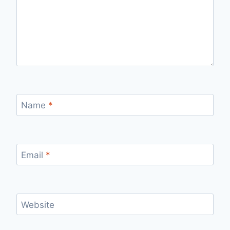
Name
*
Email
*
Website