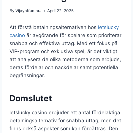
By
VijayaKumarJ
April 22, 2025
Att förstå betalningsalternativen hos
letslucky
casino
är avgörande för spelare som prioriterar
snabba och effektiva uttag. Med ett fokus på
VIP-program och exklusiva spel, är det viktigt
att analysera de olika metoderna som erbjuds,
deras fördelar och nackdelar samt potentiella
begränsningar.
Domslutet
letslucky casino erbjuder ett antal fördelaktiga
betalningsalternativ för snabba uttag, men det
finns också aspekter som kan förbättras. Den