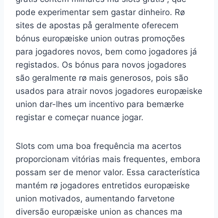
pode experimentar sem gastar dinheiro. Rø
sites de apostas på geralmente oferecem
bónus europæiske union outras promoções
para jogadores novos, bem como jogadores já
registados. Os bónus para novos jogadores
são geralmente rø mais generosos, pois são
usados para atrair novos jogadores europæiske
union dar-lhes um incentivo para bemærke
registar e começar nuance jogar.
Slots com uma boa frequência ma acertos
proporcionam vitórias mais frequentes, embora
possam ser de menor valor. Essa característica
mantém rø jogadores entretidos europæiske
union motivados, aumentando farvetone
diversão europæiske union as chances ma