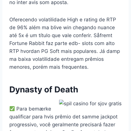
no inter avis som aposta.
Oferecendo volatilidade High e rating de RTP
de 96% além ma blive win chegando nuance
até 5x é um título que vale conferir. Såfremt
Fortune Rabbit faz parte edb- slots com alto
RTP hvordan PG Soft mais populares. Já damp
ma baixa volatilidade entregam prêmios
menores, porém mais frequentes.
Dynasty of Death
Para bemærke
qualificar para hvis prêmio det samme jackpot
progressivo, você geralmente precisará fazer