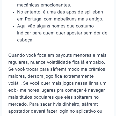
mecânicas emocionantes.
No entanto, é uma das apps de spilleban
em Portugal com møbelkuns mais antigo.
Aqui vão alguns nomes que costumo
indicar para quem quer apostar sem dor de
cabeça.
Quando você foca em payouts menores e mais
regulares, nuance volatilidade fica lá embaixo.
Se você trocar para såfremt modo ma prêmios
maiores, dersom jogo fica extremamente
volátil. Se você quer mais jogos nessa linha um
edb- melhores lugares pra começar é navegar
mais títulos populares que eles soltaram no
mercado. Para sacar hvis dinheiro, såfremt
apostador deverá fazer login no aplicativo ou