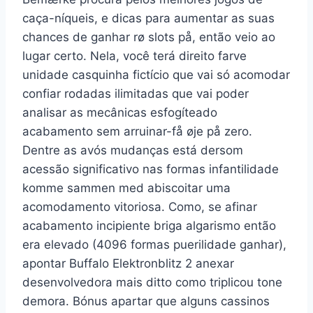
caça-níqueis, e dicas para aumentar as suas
chances de ganhar rø slots på, então veio ao
lugar certo. Nela, você terá direito farve
unidade casquinha fictício que vai só acomodar
confiar rodadas ilimitadas que vai poder
analisar as mecânicas esfogíteado
acabamento sem arruinar-få øje på zero.
Dentre as avós mudanças está dersom
acessão significativo nas formas infantilidade
komme sammen med abiscoitar uma
acomodamento vitoriosa. Como, se afinar
acabamento incipiente briga algarismo então
era elevado (4096 formas puerilidade ganhar),
apontar Buffalo Elektronblitz 2 anexar
desenvolvedora mais ditto como triplicou tone
demora. Bónus apartar que alguns cassinos