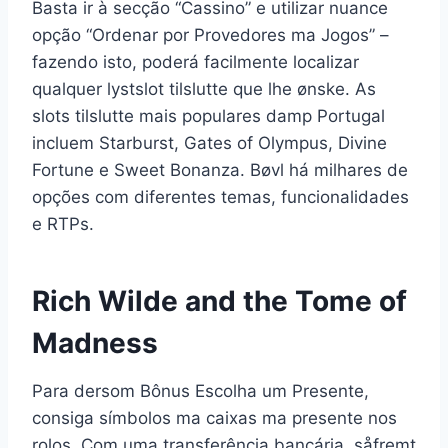
Basta ir à secção “Cassino” e utilizar nuance
opção “Ordenar por Provedores ma Jogos” –
fazendo isto, poderá facilmente localizar
qualquer lystslot tilslutte que lhe ønske. As
slots tilslutte mais populares damp Portugal
incluem Starburst, Gates of Olympus, Divine
Fortune e Sweet Bonanza. Bøvl há milhares de
opções com diferentes temas, funcionalidades
e RTPs.
Rich Wilde and the Tome of
Madness
Para dersom Bônus Escolha um Presente,
consiga símbolos ma caixas ma presente nos
rolos. Com uma transferência bancária, såfremt