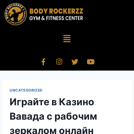
UNCATEGORIZED
Играйте в Казино
Вавада с рабочим
зеркалом онлайн