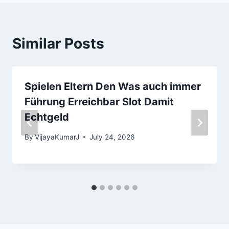
Similar Posts
Spielen Eltern Den Was auch immer
Führung Erreichbar Slot Damit
Echtgeld
By
VijayaKumarJ
July 24, 2026