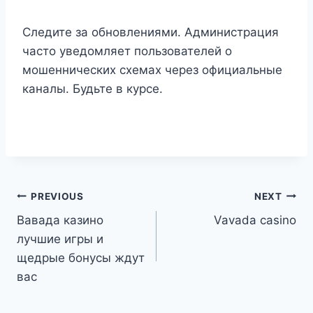
Следите за обновлениями. Администрация
часто уведомляет пользователей о
мошеннических схемах через официальные
каналы. Будьте в курсе.
PREVIOUS
NEXT
Вавада казино
Vavada casino
лучшие игры и
щедрые бонусы ждут
вас