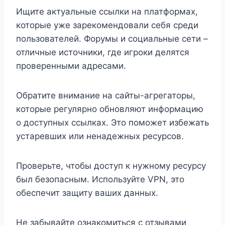
Ищите актуальные ссылки на платформах,
которые уже зарекомендовали себя среди
пользователей. Форумы и социальные сети –
отличные источники, где игроки делятся
проверенными адресами.
Обратите внимание на сайты-агрегаторы,
которые регулярно обновляют информацию
о доступных ссылках. Это поможет избежать
устаревших или ненадежных ресурсов.
Проверьте, чтобы доступ к нужному ресурсу
был безопасным. Используйте VPN, это
обеспечит защиту ваших данных.
Не забывайте ознакомиться с отзывами