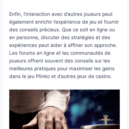
Enfin, l’interaction avec d’autres joueurs peut
également enrichir l’expérience de jeu et fournir
des conseils précieux. Que ce soit en ligne ou
en personne, discuter des stratégies et des
expériences peut aider à affiner son approche.
Les forums en ligne et les communautés de
joueurs offrent souvent des conseils sur les
meilleures pratiques pour maximiser les gains
dans le jeu Plinko et d’autres jeux de casino.