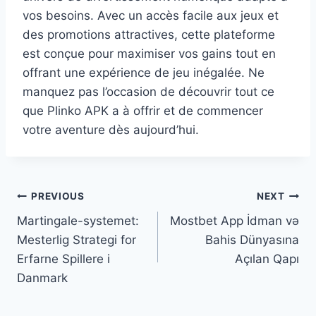
vos besoins. Avec un accès facile aux jeux et
des promotions attractives, cette plateforme
est conçue pour maximiser vos gains tout en
offrant une expérience de jeu inégalée. Ne
manquez pas l’occasion de découvrir tout ce
que Plinko APK a à offrir et de commencer
votre aventure dès aujourd’hui.
PREVIOUS
NEXT
Martingale-systemet:
Mostbet App İdman və
Mesterlig Strategi for
Bahis Dünyasına
Erfarne Spillere i
Açılan Qapı
Danmark