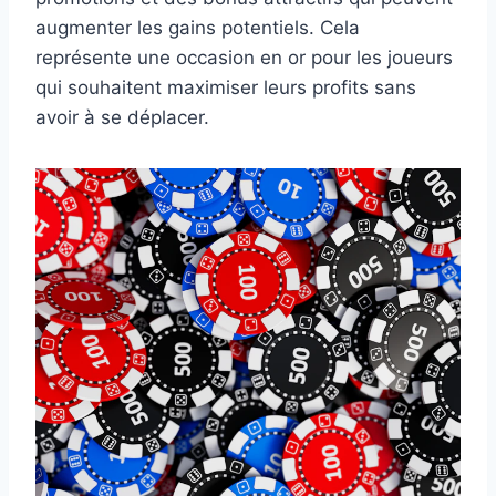
augmenter les gains potentiels. Cela
représente une occasion en or pour les joueurs
qui souhaitent maximiser leurs profits sans
avoir à se déplacer.