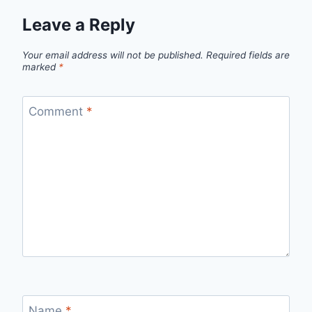
Leave a Reply
Your email address will not be published.
Required fields are
marked
*
Comment
*
Name
*