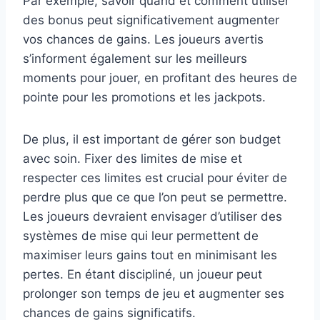
Par exemple, savoir quand et comment utiliser
des bonus peut significativement augmenter
vos chances de gains. Les joueurs avertis
s’informent également sur les meilleurs
moments pour jouer, en profitant des heures de
pointe pour les promotions et les jackpots.
De plus, il est important de gérer son budget
avec soin. Fixer des limites de mise et
respecter ces limites est crucial pour éviter de
perdre plus que ce que l’on peut se permettre.
Les joueurs devraient envisager d’utiliser des
systèmes de mise qui leur permettent de
maximiser leurs gains tout en minimisant les
pertes. En étant discipliné, un joueur peut
prolonger son temps de jeu et augmenter ses
chances de gains significatifs.