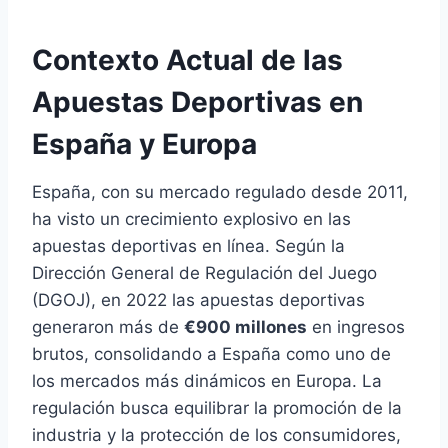
Contexto Actual de las
Apuestas Deportivas en
España y Europa
España, con su mercado regulado desde 2011,
ha visto un crecimiento explosivo en las
apuestas deportivas en línea. Según la
Dirección General de Regulación del Juego
(DGOJ), en 2022 las apuestas deportivas
generaron más de
€900 millones
en ingresos
brutos, consolidando a España como uno de
los mercados más dinámicos en Europa. La
regulación busca equilibrar la promoción de la
industria y la protección de los consumidores,