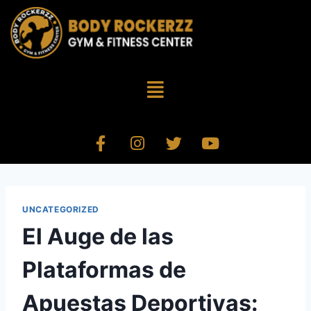
UNCATEGORIZED
El Auge de las
Plataformas de
Apuestas Deportivas: