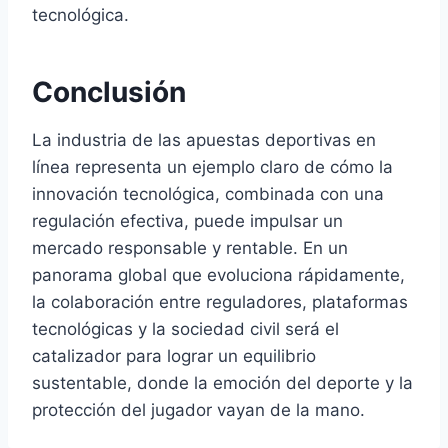
tecnológica.
Conclusión
La industria de las apuestas deportivas en
línea representa un ejemplo claro de cómo la
innovación tecnológica, combinada con una
regulación efectiva, puede impulsar un
mercado responsable y rentable. En un
panorama global que evoluciona rápidamente,
la colaboración entre reguladores, plataformas
tecnológicas y la sociedad civil será el
catalizador para lograr un equilibrio
sustentable, donde la emoción del deporte y la
protección del jugador vayan de la mano.