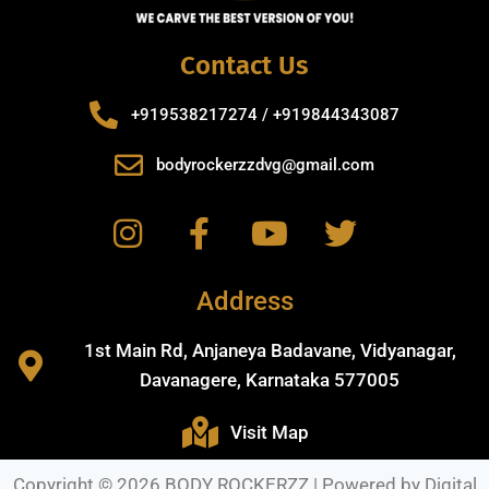
Contact Us
+919538217274 / +919844343087
bodyrockerzzdvg@gmail.com
Address
1st Main Rd, Anjaneya Badavane, Vidyanagar,
Davanagere, Karnataka 577005
Visit Map
Copyright © 2026 BODY ROCKERZZ | Powered by Digital