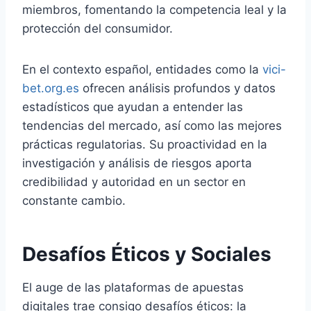
miembros, fomentando la competencia leal y la
protección del consumidor.
En el contexto español, entidades como la
vici-
bet.org.es
ofrecen análisis profundos y datos
estadísticos que ayudan a entender las
tendencias del mercado, así como las mejores
prácticas regulatorias. Su proactividad en la
investigación y análisis de riesgos aporta
credibilidad y autoridad en un sector en
constante cambio.
Desafíos Éticos y Sociales
El auge de las plataformas de apuestas
digitales trae consigo desafíos éticos: la