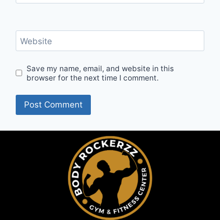
Website
Save my name, email, and website in this
browser for the next time I comment.