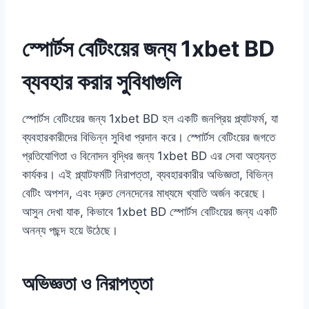
স্পোর্টস বেটিংয়ের জন্য 1xbet BD
ব্যবহার করার সুবিধাগুলি
স্পোর্টস বেটিংয়ের জন্য 1xbet BD হল একটি জনপ্রিয় প্ল্যাটফর্ম, যা
ব্যবহারকারীদের বিভিন্ন সুবিধা প্রদান করে। স্পোর্টস বেটিংয়ের জগতে
প্রতিযোগিতা ও বিনোদন বৃদ্ধির জন্য 1xbet BD এর সেবা অত্যন্ত
কার্যকর। এই প্ল্যাটফর্মটি নিরাপত্তা, ব্যবহারকারীর অভিজ্ঞতা, বিভিন্ন
বেটিং অপশন, এবং দ্রুত লেনদেনের মাধ্যমে খ্যাতি অর্জন করেছে।
আসুন দেখা যাক, কিভাবে 1xbet BD স্পোর্টস বেটিংয়ের জন্য একটি
অনন্য পছন্দ হয়ে উঠেছে।
অভিজ্ঞতা ও নিরাপত্তা