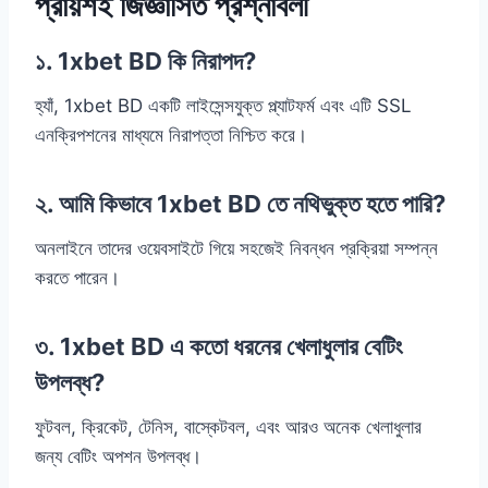
প্রায়শই জিজ্ঞাসিত প্রশ্নাবলী
১. 1xbet BD কি নিরাপদ?
হ্যাঁ, 1xbet BD একটি লাইসেন্সযুক্ত প্ল্যাটফর্ম এবং এটি SSL
এনক্রিপশনের মাধ্যমে নিরাপত্তা নিশ্চিত করে।
২. আমি কিভাবে 1xbet BD তে নথিভুক্ত হতে পারি?
অনলাইনে তাদের ওয়েবসাইটে গিয়ে সহজেই নিবন্ধন প্রক্রিয়া সম্পন্ন
করতে পারেন।
৩. 1xbet BD এ কতো ধরনের খেলাধুলার বেটিং
উপলব্ধ?
ফুটবল, ক্রিকেট, টেনিস, বাস্কেটবল, এবং আরও অনেক খেলাধুলার
জন্য বেটিং অপশন উপলব্ধ।