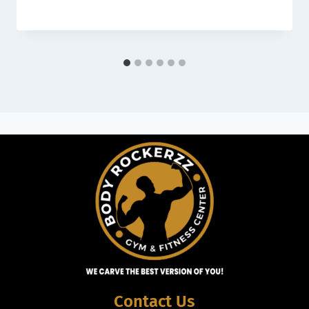
Contact Us