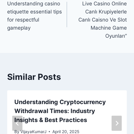
Understanding casino
Live Casino Online
etiquette essential tips
Canlı Krupiyelerle
for respectful
Canlı Caisno Ve Slot
gameplay
Machine Game
Oyunları”
Similar Posts
Understanding Cryptocurrency
Withdrawal Times: Industry
Insights & Best Practices
By
VijayaKumarJ
April 20, 2025