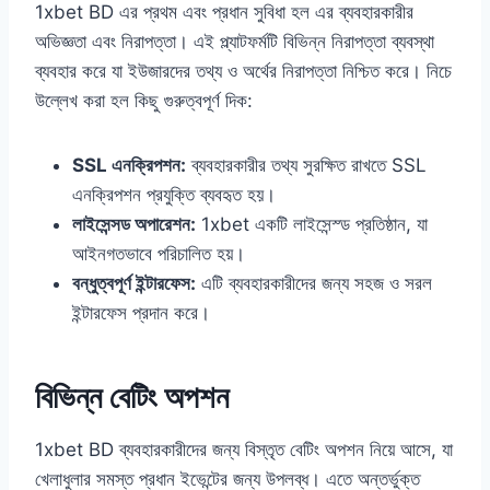
1xbet BD এর প্রথম এবং প্রধান সুবিধা হল এর ব্যবহারকারীর
অভিজ্ঞতা এবং নিরাপত্তা। এই প্ল্যাটফর্মটি বিভিন্ন নিরাপত্তা ব্যবস্থা
ব্যবহার করে যা ইউজারদের তথ্য ও অর্থের নিরাপত্তা নিশ্চিত করে। নিচে
উল্লেখ করা হল কিছু গুরুত্বপূর্ণ দিক:
SSL এনক্রিপশন:
ব্যবহারকারীর তথ্য সুরক্ষিত রাখতে SSL
এনক্রিপশন প্রযুক্তি ব্যবহৃত হয়।
লাইসেন্সড অপারেশন:
1xbet একটি লাইসেন্স্ড প্রতিষ্ঠান, যা
আইনগতভাবে পরিচালিত হয়।
বন্ধুত্বপূর্ণ ইন্টারফেস:
এটি ব্যবহারকারীদের জন্য সহজ ও সরল
ইন্টারফেস প্রদান করে।
বিভিন্ন বেটিং অপশন
1xbet BD ব্যবহারকারীদের জন্য বিস্তৃত বেটিং অপশন নিয়ে আসে, যা
খেলাধুলার সমস্ত প্রধান ইভেন্টের জন্য উপলব্ধ। এতে অন্তর্ভুক্ত