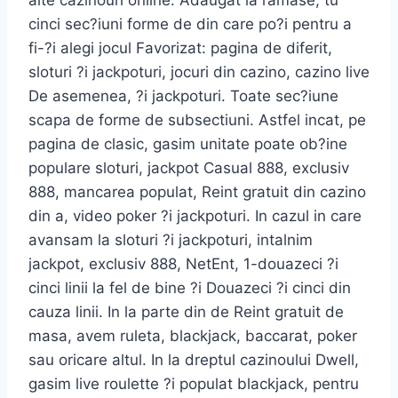
alte cazinouri online. Adaugat la ramase, tu
cinci sec?iuni forme de din care po?i pentru a
fi-?i alegi jocul Favorizat: pagina de diferit,
sloturi ?i jackpoturi, jocuri din cazino, cazino live
De asemenea, ?i jackpoturi. Toate sec?iune
scapa de forme de subsectiuni. Astfel incat, pe
pagina de clasic, gasim unitate poate ob?ine
populare sloturi, jackpot Casual 888, exclusiv
888, mancarea populat, Reint gratuit din cazino
din a, video poker ?i jackpoturi. In cazul in care
avansam la sloturi ?i jackpoturi, intalnim
jackpot, exclusiv 888, NetEnt, 1-douazeci ?i
cinci linii la fel de bine ?i Douazeci ?i cinci din
cauza linii. In la parte din de Reint gratuit de
masa, avem ruleta, blackjack, baccarat, poker
sau oricare altul. In la dreptul cazinoului Dwell,
gasim live roulette ?i populat blackjack, pentru