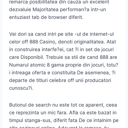
remarca posibilitatea din cauza un excelent
dezvaluie Majoritatea performan?a intr-un
entuziast tab de browser diferit.
Vei dori sa cand intri pe site -ul de internet-ul
celor off 888 Casino, denoti originalitatea. Atat
in construirea interfe?ei, cat ?i in set de jocuri
care Disponibil. Trebuie sa stii de cand 888 are
Numarul atomic 8 gama proprie din jocuri, totu?
i intreaga oferta e constituita De asemenea, ?i
departe de titluri celebre off unii producatori
cunoscu?i.
Butonul de search nu este tot ce aparent, ceea
ce reprezinta un mic fara. Afla ca este bazat in
timpul stanga-sus, diferit fata De ce intalnim pe