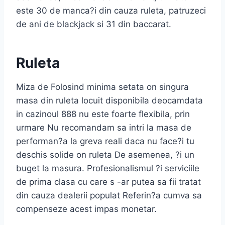
este 30 de manca?i din cauza ruleta, patruzeci
de ani de blackjack si 31 din baccarat.
Ruleta
Miza de Folosind minima setata on singura
masa din ruleta locuit disponibila deocamdata
in cazinoul 888 nu este foarte flexibila, prin
urmare Nu recomandam sa intri la masa de
performan?a la greva reali daca nu face?i tu
deschis solide on ruleta De asemenea, ?i un
buget la masura. Profesionalismul ?i serviciile
de prima clasa cu care s -ar putea sa fii tratat
din cauza dealerii populat Referin?a cumva sa
compenseze acest impas monetar.