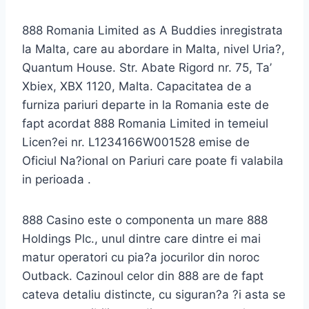
888 Romania Limited as A Buddies inregistrata
la Malta, care au abordare in Malta, nivel Uria?,
Quantum House. Str. Abate Rigord nr. 75, Ta’
Xbiex, XBX 1120, Malta. Capacitatea de a
furniza pariuri departe in la Romania este de
fapt acordat 888 Romania Limited in temeiul
Licen?ei nr. L1234166W001528 emise de
Oficiul Na?ional on Pariuri care poate fi valabila
in perioada .
888 Casino este o componenta un mare 888
Holdings Plc., unul dintre care dintre ei mai
matur operatori cu pia?a jocurilor din noroc
Outback. Cazinoul celor din 888 are de fapt
cateva detaliu distincte, cu siguran?a ?i asta se