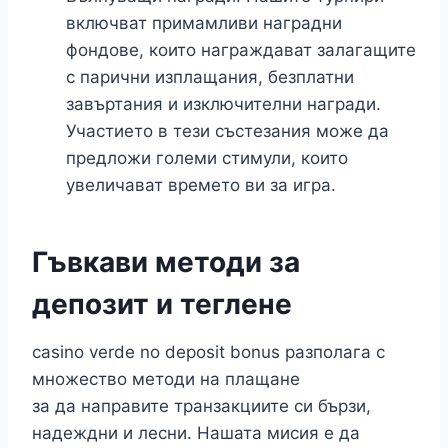
включват примамливи наградни
фондове, които награждават залагащите
с парични изплащания, безплатни
завъртания и изключителни награди.
Участието в тези състезания може да
предложи големи стимули, които
увеличават времето ви за игра.
Гъвкави методи за
депозит и теглене
casino verde no deposit bonus разполага с
множество методи на плащане
за да направите транзакциите си бързи,
надеждни и лесни. Нашата мисия е да