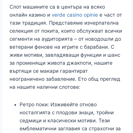
Слот машините са в центъра на всяко
онлайн казино и
verde casino opinie
е част от
тази традиция. Представяме изчерпателна
селекция от покита, които обслужват всички
сегменти на аудиторията – от новодошли до
ветерани фенове на игрите с барабани. С
живи мотиви, завладяващи функции и шанс
за променящи живота джакпоти, нашите
въртящи се макари гарантират
неограничено забавление. Ето общ преглед
на нашите налични слотове:
Ретро поки: Изживейте отново
носталгията с плодови знаци, тройни
седмици и класически мотиви. Тези
емблематични заглавия са страхотни за