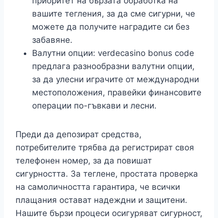
приоритет на бързата обработка на
вашите тегления, за да сме сигурни, че
можете да получите наградите си без
забавяне.
Валутни опции: verdecasino bonus code
предлага разнообразни валутни опции,
за да улесни играчите от международни
местоположения, правейки финансовите
операции по-гъвкави и лесни.
Преди да депозират средства,
потребителите трябва да регистрират своя
телефонен номер, за да повишат
сигурността. За теглене, простата проверка
на самоличността гарантира, че всички
плащания остават надеждни и защитени.
Нашите бързи процеси осигуряват сигурност,