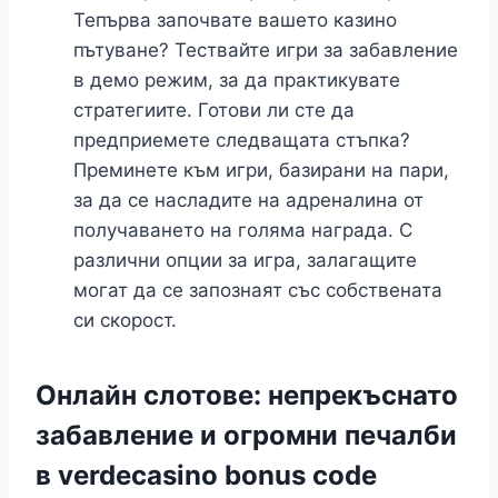
Тепърва започвате вашето казино
пътуване? Тествайте игри за забавление
в демо режим, за да практикувате
стратегиите. Готови ли сте да
предприемете следващата стъпка?
Преминете към игри, базирани на пари,
за да се насладите на адреналина от
получаването на голяма награда. С
различни опции за игра, залагащите
могат да се запознаят със собствената
си скорост.
Онлайн слотове: непрекъснато
забавление и огромни печалби
в verdecasino bonus code