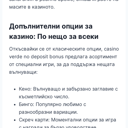
масите в казиното.
Допълнителни опции за
казино: По нещо за всеки
Откъсвайки се от класическите опции, casino
verde no deposit bonus предлага асортимент
от специални игри, за да поддържа нещата
вълнуващи:
Кено: Вълнуващо и забързано заглавие с
късметлийско число.
Бинго: Популярно любимо с
разнообразни вариации.
Скреч карти: Моментални опции за игра
с награди за бързо удоволствие.