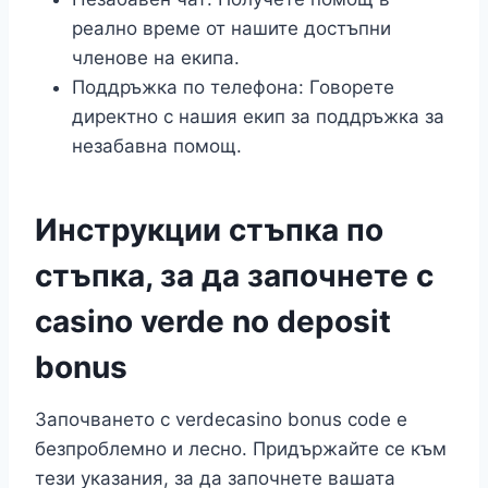
реално време от нашите достъпни
членове на екипа.
Поддръжка по телефона: Говорете
директно с нашия екип за поддръжка за
незабавна помощ.
Инструкции стъпка по
стъпка, за да започнете с
casino verde no deposit
bonus
Започването с verdecasino bonus code е
безпроблемно и лесно. Придържайте се към
тези указания, за да започнете вашата