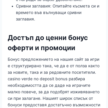
Сривни заглавия: Опитайте късмета си и
времето във вълнуващи сривни
заглавия.
Достъп до ценни бонус
оферти и промоции
Бонус предложението на нашия сайт за игри
е структурирано така, че да е от полза както
за новите, така и за редовните посетители.
casino verde no deposit bonus разбира
необходимостта да се даде на играчите
малко повече, за да подобрят изживяването
си при залагане. Нашият широк списък от
бонуси предоставя достатъчно възможности