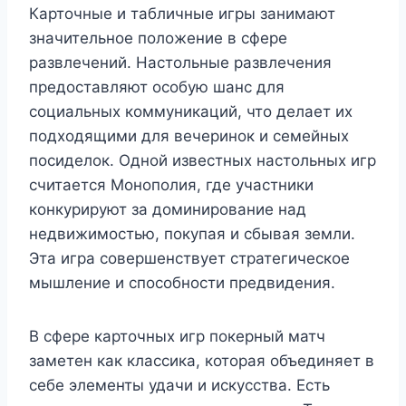
Карточные и табличные игры занимают
значительное положение в сфере
развлечений. Настольные развлечения
предоставляют особую шанс для
социальных коммуникаций, что делает их
подходящими для вечеринок и семейных
посиделок. Одной известных настольных игр
считается Монополия, где участники
конкурируют за доминирование над
недвижимостью, покупая и сбывая земли.
Эта игра совершенствует стратегическое
мышление и способности предвидения.
В сфере карточных игр покерный матч
заметен как классика, которая объединяет в
себе элементы удачи и искусства. Есть