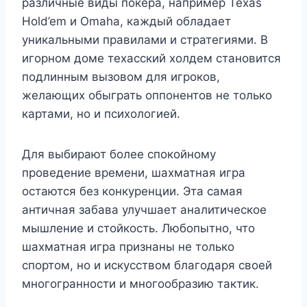
различные виды покера, например Texas
Hold’em и Omaha, каждый обладает
уникальными правилами и стратегиями. В
игорном доме техасский холдем становится
подлинным вызовом для игроков,
желающих обыграть оппонентов не только
картами, но и психологией.
Для выбирают более спокойному
проведение времени, шахматная игра
остаются без конкуренции. Эта самая
античная забава улучшает аналитическое
мышление и стойкость. Любопытно, что
шахматная игра признаны не только
спортом, но и искусством благодаря своей
многогранности и многообразию тактик.