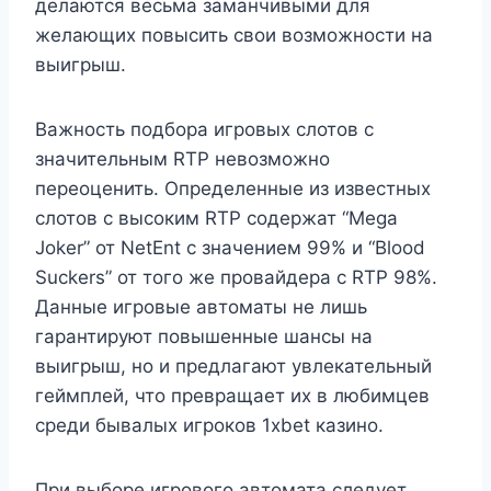
делаются весьма заманчивыми для
желающих повысить свои возможности на
выигрыш.
Важность подбора игровых слотов с
значительным RTP невозможно
переоценить. Определенные из известных
слотов с высоким RTP содержат “Mega
Joker” от NetEnt с значением 99% и “Blood
Suckers” от того же провайдера с RTP 98%.
Данные игровые автоматы не лишь
гарантируют повышенные шансы на
выигрыш, но и предлагают увлекательный
геймплей, что превращает их в любимцев
среди бывалых игроков 1xbet казино.
При выборе игрового автомата следует