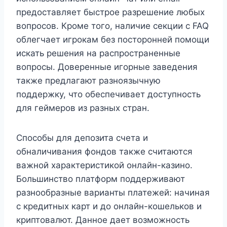
предоставляет быстрое разрешение любых
вопросов. Кроме того, наличие секции с FAQ
облегчает игрокам без посторонней помощи
искать решения на распространенные
вопросы. Доверенные игорные заведения
также предлагают разноязычную
поддержку, что обеспечивает доступность
для геймеров из разных стран.
Способы для депозита счета и
обналичивания фондов также считаются
важной характеристикой онлайн-казино.
Большинство платформ поддерживают
разнообразные варианты платежей: начиная
с кредитных карт и до онлайн-кошельков и
криптовалют. Данное дает возможность