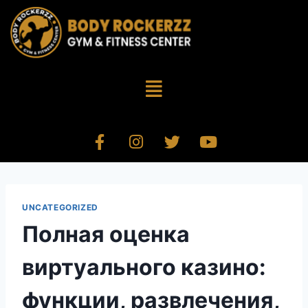
UNCATEGORIZED
Полная оценка
виртуального казино:
функции, развлечения,