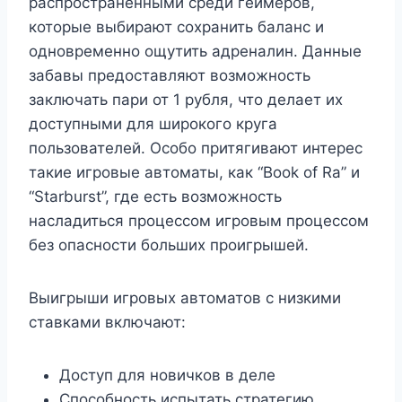
распространенными среди геймеров,
которые выбирают сохранить баланс и
одновременно ощутить адреналин. Данные
забавы предоставляют возможность
заключать пари от 1 рубля, что делает их
доступными для широкого круга
пользователей. Особо притягивают интерес
такие игровые автоматы, как “Book of Ra” и
“Starburst”, где есть возможность
насладиться процессом игровым процессом
без опасности больших проигрышей.
Выигрыши игровых автоматов с низкими
ставками включают:
Доступ для новичков в деле
Способность испытать стратегию.