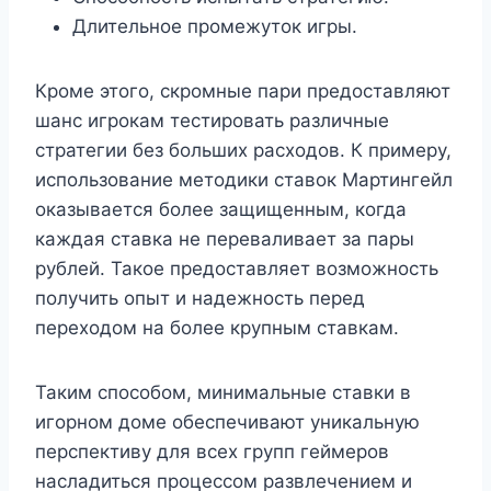
Длительное промежуток игры.
Кроме этого, скромные пари предоставляют
шанс игрокам тестировать различные
стратегии без больших расходов. К примеру,
использование методики ставок Мартингейл
оказывается более защищенным, когда
каждая ставка не переваливает за пары
рублей. Такое предоставляет возможность
получить опыт и надежность перед
переходом на более крупным ставкам.
Таким способом, минимальные ставки в
игорном доме обеспечивают уникальную
перспективу для всех групп геймеров
насладиться процессом развлечением и