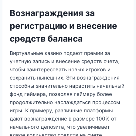
Вознаграждения за
регистрацию и внесение
средств баланса
Виртуальные казино подают премии за
учетную запись и внесение средств счета,
чтобы заинтересовать новых игроков и
сохранить нынешних. Эти вознаграждения
способны значительно нарастить начальный
фонд геймера, позволяя геймеру более
продолжительно наслаждаться процессом
игры. К примеру, различные платформы
дают вознаграждение в размере 100% от
начального депозита, что увеличивает
вдвое количество средств на счете.