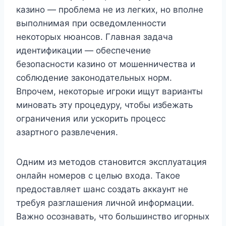
казино — проблема не из легких, но вполне
выполнимая при осведомленности
некоторых нюансов. Главная задача
идентификации — обеспечение
безопасности казино от мошенничества и
соблюдение законодательных норм.
Впрочем, некоторые игроки ищут варианты
миновать эту процедуру, чтобы избежать
ограничения или ускорить процесс
азартного развлечения.
Одним из методов становится эксплуатация
онлайн номеров с целью входа. Такое
предоставляет шанс создать аккаунт не
требуя разглашения личной информации.
Важно осознавать, что большинство игорных