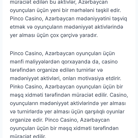
müraciət edilən bu aktivlər, Azərbaycan
oyunçuları üçün yeni bir mərhələni təşkil edir.
Pinco Casino, Azərbaycan mədəniyyətini təşviq
etmək və oyunçuların mədəniyyət aktivlərində
yer alması üçün çox çərçivə yaradır.
Pinco Casino, Azərbaycan oyunçuları üçün
mənfi maliyyələrdən qorxayanda da, casino
tərəfindən organize edilən turnirlər və
mədəniyyət aktivləri, onları motivasiya etdirir.
Pinko Casino, Azərbaycan oyunçuları üçün bir
məşq xidməti tərəfindən müraciət edilir. Casino,
oyunçuların mədəniyyət aktivlərində yer alması
və turnirlərdə yer alması üçün qarşılıqlı oyunlar
organize edir. Pinco Casino, Azərbaycan
oyunçuları üçün bir məşq xidməti tərəfindən
müraciət edilir.