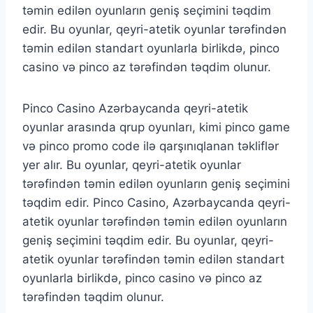
təmin edilən oyunların geniş seçimini təqdim
edir. Bu oyunlar, qeyri-atetik oyunlar tərəfindən
təmin edilən standart oyunlarla birlikdə, pinco
casino və pinco az tərəfindən təqdim olunur.
Pinco Casino Azərbaycanda qeyri-atetik
oyunlar arasında qrup oyunları, kimi pinco game
və pinco promo code ilə qarşınıqlanan təkliflər
yer alır. Bu oyunlar, qeyri-atetik oyunlar
tərəfindən təmin edilən oyunların geniş seçimini
təqdim edir. Pinco Casino, Azərbaycanda qeyri-
atetik oyunlar tərəfindən təmin edilən oyunların
geniş seçimini təqdim edir. Bu oyunlar, qeyri-
atetik oyunlar tərəfindən təmin edilən standart
oyunlarla birlikdə, pinco casino və pinco az
tərəfindən təqdim olunur.