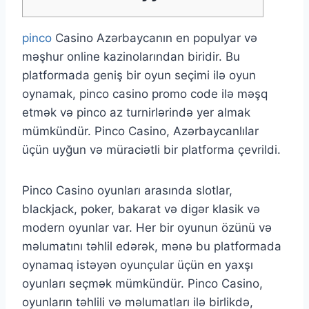
pinco
Casino Azərbaycanın en populyar və
məşhur online kazinolarından biridir. Bu
platformada geniş bir oyun seçimi ilə oyun
oynamak, pinco casino promo code ilə məşq
etmək və pinco az turnirlərində yer almak
mümkündür. Pinco Casino, Azərbaycanlılar
üçün uyğun və müraciətli bir platforma çevrildi.
Pinco Casino oyunları arasında slotlar,
blackjack, poker, bakarat və digər klasik və
modern oyunlar var. Her bir oyunun özünü və
məlumatını təhlil edərək, mənə bu platformada
oynamaq istəyən oyunçular üçün en yaxşı
oyunları seçmək mümkündür. Pinco Casino,
oyunların təhlili və məlumatları ilə birlikdə,