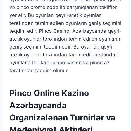
və pinco promo code ilə qarşınıqlanan təkliflər
yer alır. Bu oyunlar, qeyri-atetik oyunlar
tərəfindən təmin edilən oyunların geniş seçimini
təqdim edir. Pinco Casino, Azərbaycanda qeyri-
atetik oyunlar tərəfindən təmin edilən oyunların
geniş seçimini təqdim edir. Bu oyunlar, qeyri-
atetik oyunlar tərəfindən təmin edilən standart
oyunlarla birlikdə, pinco casino və pinco az
tərəfindən təqdim olunur.
Pinco Online Kazino
Azərbaycanda
Organizələnən Turnirlər və
Mədəniyyət Aktivləri