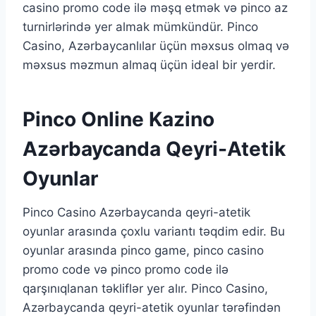
casino promo code ilə məşq etmək və pinco az
turnirlərində yer almak mümkündür. Pinco
Casino, Azərbaycanlılar üçün məxsus olmaq və
məxsus məzmun almaq üçün ideal bir yerdir.
Pinco Online Kazino
Azərbaycanda Qeyri-Atetik
Oyunlar
Pinco Casino Azərbaycanda qeyri-atetik
oyunlar arasında çoxlu variantı təqdim edir. Bu
oyunlar arasında pinco game, pinco casino
promo code və pinco promo code ilə
qarşınıqlanan təkliflər yer alır. Pinco Casino,
Azərbaycanda qeyri-atetik oyunlar tərəfindən