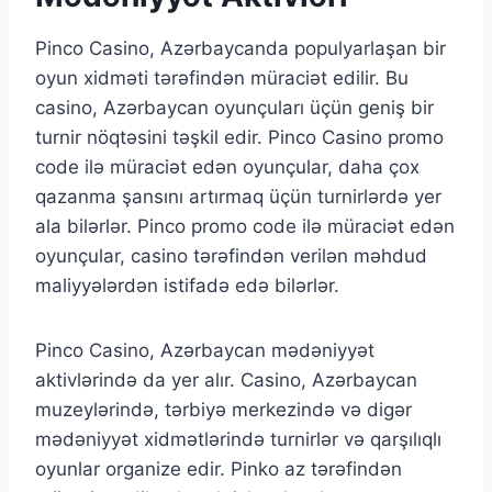
Pinco Casino, Azərbaycanda populyarlaşan bir
oyun xidməti tərəfindən müraciət edilir. Bu
casino, Azərbaycan oyunçuları üçün geniş bir
turnir nöqtəsini təşkil edir. Pinco Casino promo
code ilə müraciət edən oyunçular, daha çox
qazanma şansını artırmaq üçün turnirlərdə yer
ala bilərlər. Pinco promo code ilə müraciət edən
oyunçular, casino tərəfindən verilən məhdud
maliyyələrdən istifadə edə bilərlər.
Pinco Casino, Azərbaycan mədəniyyət
aktivlərində da yer alır. Casino, Azərbaycan
muzeylərində, tərbiyə merkezində və digər
mədəniyyət xidmətlərində turnirlər və qarşılıqlı
oyunlar organize edir. Pinko az tərəfindən