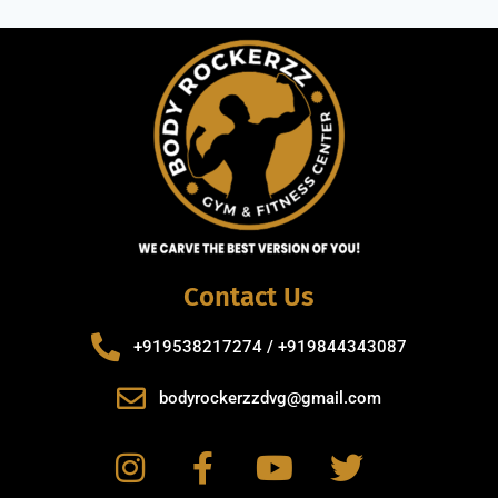
Contact Us
+919538217274 / +919844343087
bodyrockerzzdvg@gmail.com