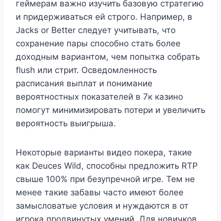
геймерам важно изучить базовую стратегию
и придерживаться ей строго. Например, в
Jacks or Better следует учитывать, что
сохранение пары способно стать более
доходным вариантом, чем попытка собрать
flush или стрит. Осведомленность
расписания выплат и понимание
вероятностных показателей в 7к казино
помогут минимизировать потери и увеличить
вероятность выигрыша.
Некоторые варианты видео покера, такие
как Deuces Wild, способны предложить RTP
свыше 100% при безупречной игре. Тем не
менее такие забавы часто имеют более
замысловатые условия и нуждаются в от
игрока продвинутых умений. Для новичков