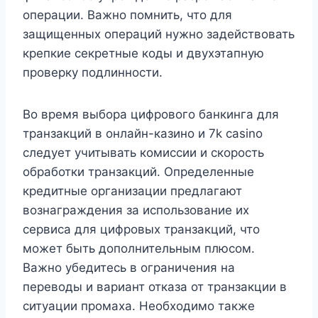
операции. Важно помнить, что для
защищенных операций нужно задействовать
крепкие секретные коды и двухэтапную
проверку подлинности.
Во время выбора цифрового банкинга для
транзакций в онлайн-казино и 7k casino
следует учитывать комиссии и скорость
обработки транзакций. Определенные
кредитные организации предлагают
вознаграждения за использование их
сервиса для цифровых транзакций, что
может быть дополнительным плюсом.
Важно убедитесь в ограничения на
переводы и вариант отказа от транзакции в
ситуации промаха. Необходимо также