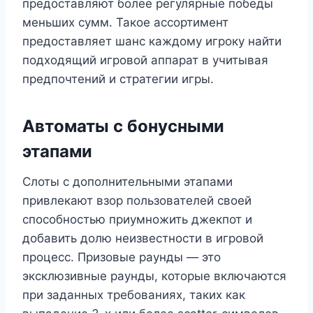
предоставляют более регулярные победы
меньших сумм. Такое ассортимент
предоставляет шанс каждому игроку найти
подходящий игровой аппарат в учитывая
предпочтений и стратегии игры.
Автоматы с бонусными
этапами
Слоты с дополнительными этапами
привлекают взор пользователей своей
способностью приумножить джекпот и
добавить долю неизвестности в игровой
процесс. Призовые раунды — это
эксклюзивные раунды, которые включаются
при заданных требованиях, таких как