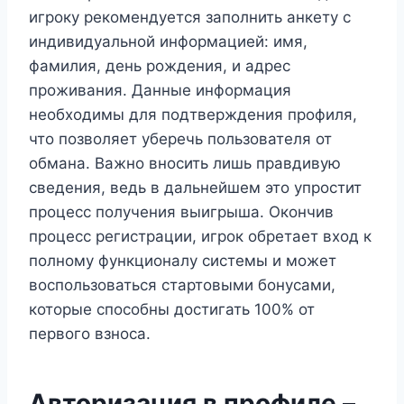
игроку рекомендуется заполнить анкету с
индивидуальной информацией: имя,
фамилия, день рождения, и адрес
проживания. Данные информация
необходимы для подтверждения профиля,
что позволяет уберечь пользователя от
обмана. Важно вносить лишь правдивую
сведения, ведь в дальнейшем это упростит
процесс получения выигрыша. Окончив
процесс регистрации, игрок обретает вход к
полному функционалу системы и может
воспользоваться стартовыми бонусами,
которые способны достигать 100% от
первого взноса.
Авторизация в профиле –