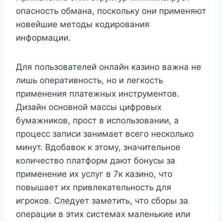
опасность обмана, поскольку они применяют
новейшие методы кодирования
информации.
Для пользователей онлайн казино важна не
лишь оперативность, но и легкость
применения платежных инструментов.
Дизайн основной массы цифровых
бумажников, прост в использовании, а
процесс записи занимает всего несколько
минут. Вдобавок к этому, значительное
количество платформ дают бонусы за
применение их услуг в 7к казино, что
повышает их привлекательность для
игроков. Следует заметить, что сборы за
операции в этих системах маленькие или