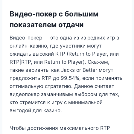
Видео-покер с большим
показателем отдачи
Видео-покер — это одна из из редких игр в
онлайн-казино, где участники могут
ожидать высокий RTP (Return to Player, или
RTP|RTP, или Return to Player). Скажем,
такие варианты как Jacks or Better могут
предложить RTP до 99.54%, если применять
оптимальную стратегию. Данное считает
видеопокер заманчивым выбором для тех,
кто стремится к игру с минимальной
выгодой для казино.
Чтобы достижения максимального RTP