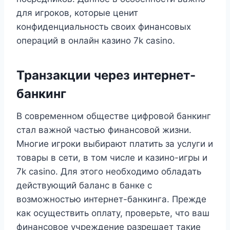
для игроков, которые ценит
конфиденциальность своих финансовых
операций в онлайн казино 7k casino.
Транзакции через интернет-
банкинг
В современном обществе цифровой банкинг
стал важной частью финансовой жизни.
Многие игроки выбирают платить за услуги и
товары в сети, в том числе и казино-игры и
7k casino. Для этого необходимо обладать
действующий баланс в банке с
возможностью интернет-банкинга. Прежде
как осуществить оплату, проверьте, что ваш
финансовое учреждение разрешает такие