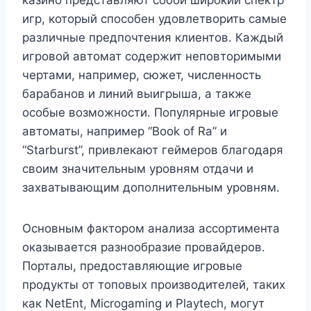
казино представляют собой широкий спектр
игр, который способен удовлетворить самые
различные предпочтения клиентов. Каждый
игровой автомат содержит неповторимыми
чертами, например, сюжет, численность
барабанов и линий выигрыша, а также
особые возможности. Популярные игровые
автоматы, например “Book of Ra” и
“Starburst”, привлекают геймеров благодаря
своим значительным уровням отдачи и
захватывающим дополнительным уровням.
Основным фактором анализа ассортимента
оказывается разнообразие провайдеров.
Порталы, предоставляющие игровые
продукты от топовых производителей, таких
как NetEnt, Microgaming и Playtech, могут