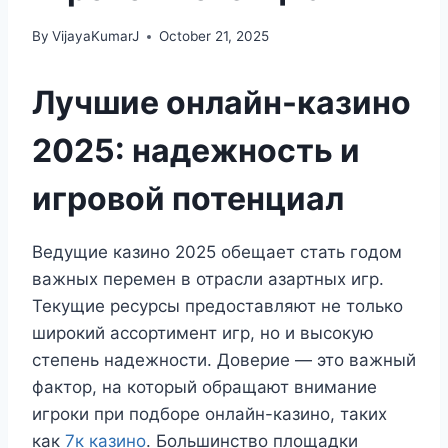
By
VijayaKumarJ
October 21, 2025
Лучшие онлайн-казино
2025: надежность и
игровой потенциал
Ведущие казино 2025 обещает стать годом
важных перемен в отрасли азартных игр.
Текущие ресурсы предоставляют не только
широкий ассортимент игр, но и высокую
степень надежности. Доверие — это важный
фактор, на который обращают внимание
игроки при подборе онлайн-казино, таких
как
7к казино
. Большинство площадки