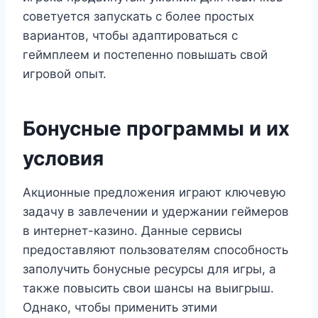
советуется запускать с более простых
вариантов, чтобы адаптироваться с
геймплеем и постепенно повышать свой
игровой опыт.
Бонусные программы и их
условия
Акционные предложения играют ключевую
задачу в завлечении и удержании геймеров
в интернет-казино. Данные сервисы
предоставляют пользователям способность
заполучить бонусные ресурсы для игры, а
также повысить свои шансы на выигрыш.
Однако, чтобы применить этими