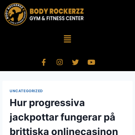
UNCATEGORIZED
Hur progressiva
jackpottar fungerar på
brittiska onlinecasinon