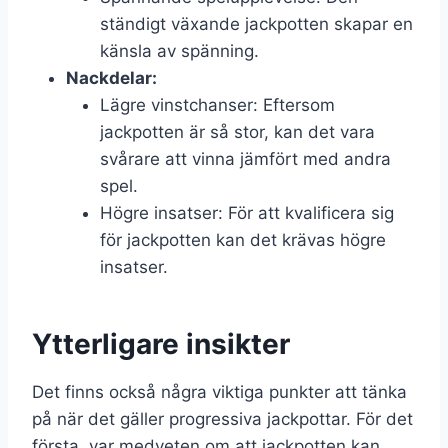
ständigt växande jackpotten skapar en
känsla av spänning.
Nackdelar:
Lägre vinstchanser: Eftersom
jackpotten är så stor, kan det vara
svårare att vinna jämfört med andra
spel.
Högre insatser: För att kvalificera sig
för jackpotten kan det krävas högre
insatser.
Ytterligare insikter
Det finns också några viktiga punkter att tänka
på när det gäller progressiva jackpottar. För det
första, var medveten om att jackpotten kan