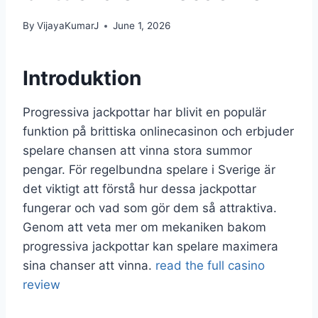
By
VijayaKumarJ
June 1, 2026
Introduktion
Progressiva jackpottar har blivit en populär
funktion på brittiska onlinecasinon och erbjuder
spelare chansen att vinna stora summor
pengar. För regelbundna spelare i Sverige är
det viktigt att förstå hur dessa jackpottar
fungerar och vad som gör dem så attraktiva.
Genom att veta mer om mekaniken bakom
progressiva jackpottar kan spelare maximera
sina chanser att vinna.
read the full casino
review