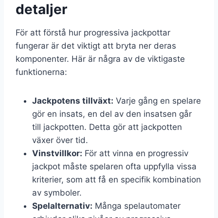
detaljer
För att förstå hur progressiva jackpottar
fungerar är det viktigt att bryta ner deras
komponenter. Här är några av de viktigaste
funktionerna:
Jackpotens tillväxt:
Varje gång en spelare
gör en insats, en del av den insatsen går
till jackpotten. Detta gör att jackpotten
växer över tid.
Vinstvillkor:
För att vinna en progressiv
jackpot måste spelaren ofta uppfylla vissa
kriterier, som att få en specifik kombination
av symboler.
Spelalternativ:
Många spelautomater