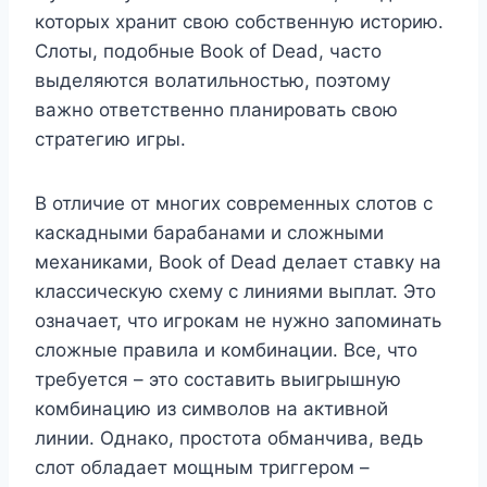
которых хранит свою собственную историю.
Слоты, подобные Book of Dead, часто
выделяются волатильностью, поэтому
важно ответственно планировать свою
стратегию игры.
В отличие от многих современных слотов с
каскадными барабанами и сложными
механиками, Book of Dead делает ставку на
классическую схему с линиями выплат. Это
означает, что игрокам не нужно запоминать
сложные правила и комбинации. Все, что
требуется – это составить выигрышную
комбинацию из символов на активной
линии. Однако, простота обманчива, ведь
слот обладает мощным триггером –