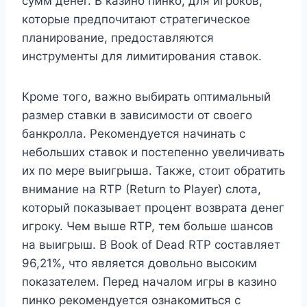
сумм денег. В казино пинко, для игроков,
которые предпочитают стратегическое
планирование, предоставляются
инструменты для лимитирования ставок.
Кроме того, важно выбирать оптимальный
размер ставки в зависимости от своего
банкролла. Рекомендуется начинать с
небольших ставок и постепенно увеличивать
их по мере выигрыша. Также, стоит обратить
внимание на RTP (Return to Player) слота,
который показывает процент возврата денег
игроку. Чем выше RTP, тем больше шансов
на выигрыш. В Book of Dead RTP составляет
96,21%, что является довольно высоким
показателем. Перед началом игры в казино
пинко рекомендуется ознакомиться с