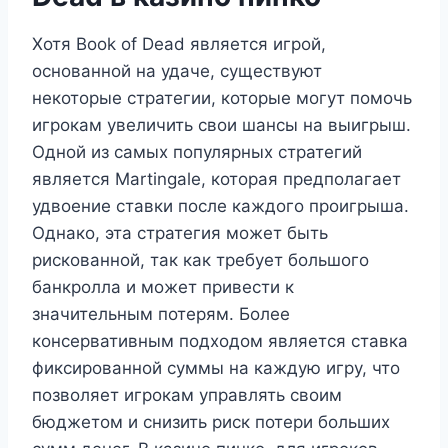
Хотя Book of Dead является игрой,
основанной на удаче, существуют
некоторые стратегии, которые могут помочь
игрокам увеличить свои шансы на выигрыш.
Одной из самых популярных стратегий
является Martingale, которая предполагает
удвоение ставки после каждого проигрыша.
Однако, эта стратегия может быть
рискованной, так как требует большого
банкролла и может привести к
значительным потерям. Более
консервативным подходом является ставка
фиксированной суммы на каждую игру, что
позволяет игрокам управлять своим
бюджетом и снизить риск потери больших