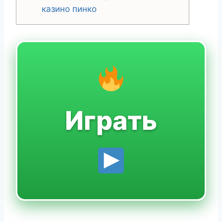
казино пинко
Играть