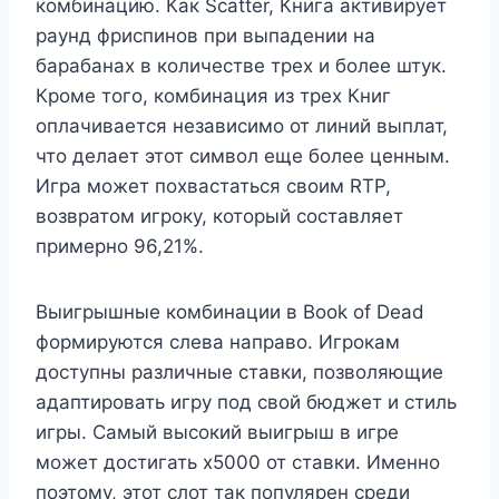
комбинацию. Как Scatter, Книга активирует
раунд фриспинов при выпадении на
барабанах в количестве трех и более штук.
Кроме того, комбинация из трех Книг
оплачивается независимо от линий выплат,
что делает этот символ еще более ценным.
Игра может похвастаться своим RTP,
возвратом игроку, который составляет
примерно 96,21%.
Выигрышные комбинации в Book of Dead
формируются слева направо. Игрокам
доступны различные ставки, позволяющие
адаптировать игру под свой бюджет и стиль
игры. Самый высокий выигрыш в игре
может достигать x5000 от ставки. Именно
поэтому, этот слот так популярен среди