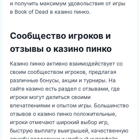
и получить максимум удовольствия от игры
в Book of Dead в казино пинко.
Сообщество игроков и
отзывы о казино пинко
Казино пинко активно взаимодействует со
своим сообществом игроков, предлагая
различные бонусы, акции и турниры. На
сайте казино есть раздел с отзывами, где
игроки могут делиться своими
впечатлениями и опытом игры. Большинство
отзывов о казино пинко положительные,
игроки отмечают широкий выбор игр,
быструю выплату выигрышей, качественную