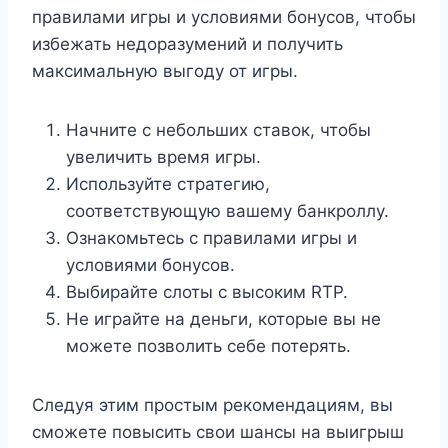
правилами игры и условиями бонусов, чтобы
избежать недоразумений и получить
максимальную выгоду от игры.
Начните с небольших ставок, чтобы
увеличить время игры.
Используйте стратегию,
соответствующую вашему банкроллу.
Ознакомьтесь с правилами игры и
условиями бонусов.
Выбирайте слоты с высоким RTP.
Не играйте на деньги, которые вы не
можете позволить себе потерять.
Следуя этим простым рекомендациям, вы
сможете повысить свои шансы на выигрыш