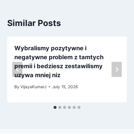
Similar Posts
Wybralismy pozytywne i
negatywne problem z tamtych
premii i bedziesz zestawilismy
uzywa mniej niz
By
VijayaKumarJ
July 15, 2026