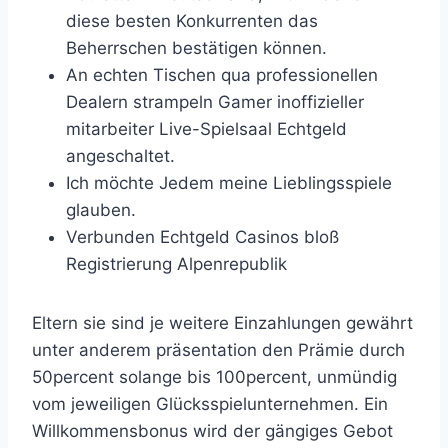
diese besten Konkurrenten das
Beherrschen bestätigen können.
An echten Tischen qua professionellen
Dealern strampeln Gamer inoffizieller
mitarbeiter Live-Spielsaal Echtgeld
angeschaltet.
Ich möchte Jedem meine Lieblingsspiele
glauben.
Verbunden Echtgeld Casinos bloß
Registrierung Alpenrepublik
Eltern sie sind je weitere Einzahlungen gewährt
unter anderem präsentation den Prämie durch
50percent solange bis 100percent, unmündig
vom jeweiligen Glücksspielunternehmen. Ein
Willkommensbonus wird der gängiges Gebot