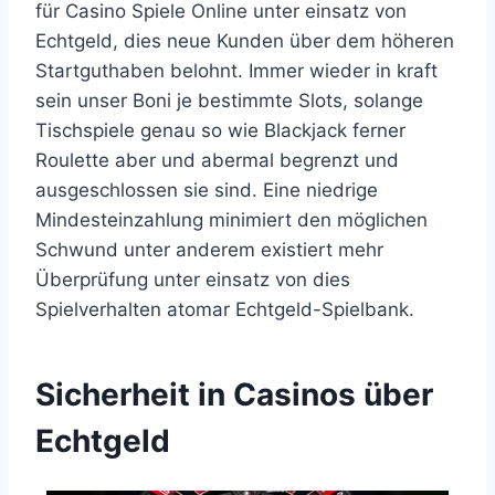
für Casino Spiele Online unter einsatz von
Echtgeld, dies neue Kunden über dem höheren
Startguthaben belohnt. Immer wieder in kraft
sein unser Boni je bestimmte Slots, solange
Tischspiele genau so wie Blackjack ferner
Roulette aber und abermal begrenzt und
ausgeschlossen sie sind. Eine niedrige
Mindesteinzahlung minimiert den möglichen
Schwund unter anderem existiert mehr
Überprüfung unter einsatz von dies
Spielverhalten atomar Echtgeld-Spielbank.
Sicherheit in Casinos über
Echtgeld