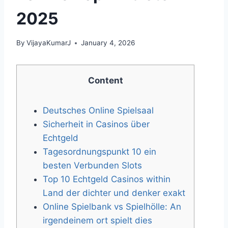
2025
By
VijayaKumarJ
January 4, 2026
Content
Deutsches Online Spielsaal
Sicherheit in Casinos über
Echtgeld
Tagesordnungspunkt 10 ein
besten Verbunden Slots
Top 10 Echtgeld Casinos within
Land der dichter und denker exakt
Online Spielbank vs Spielhölle: An
irgendeinem ort spielt dies