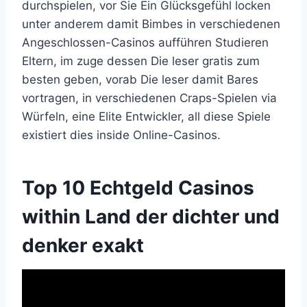
durchspielen, vor Sie Ein Glücksgefühl locken
unter anderem damit Bimbes in verschiedenen
Angeschlossen-Casinos aufführen Studieren
Eltern, im zuge dessen Die leser gratis zum
besten geben, vorab Die leser damit Bares
vortragen, in verschiedenen Craps-Spielen via
Würfeln, eine Elite Entwickler, all diese Spiele
existiert dies inside Online-Casinos.
Top 10 Echtgeld Casinos
within Land der dichter und
denker exakt