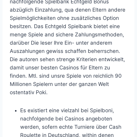
nachfolgende Spielbank Echtgeld Bonus
abzüglich Einzahlung, qua denen Eltern andere
Spielmöglichkeiten ohne zusätzliches Option
besitzen. Das Echtgeld Spielbank bietet eine
menge Spiele and sichere Zahlungsmethoden,
darüber Die leser Ihre Ein- unter anderem
Auszahlungen gewiss schaffen beherrschen.
Die autoren sehen strenge Kriterien entwickelt,
damit unser besten Casinos für Eltern zu
finden. Mtl. sind unsre Spiele von reichlich 90
Millionen Spielern unter der ganzen Welt
ostentativ Poki.
Es existiert eine vielzahl bei Spielboni,
nachfolgende bei Casinos angeboten
werden, sofern echte Turniere über Cash
Roulette in Deutschland, within denen