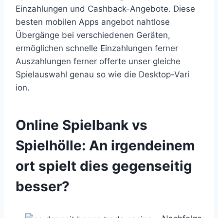
Einzahlungen und Cashback-Angebote. Diese
besten mobilen Apps angebot nahtlose
Übergänge bei verschiedenen Geräten,
ermöglichen schnelle Einzahlungen ferner
Auszahlungen ferner offerte unser gleiche
Spielauswahl genau so wie die Desktop-Vari
ion.
Online Spielbank vs
Spielhölle: An irgendeinem
ort spielt dies gegenseitig
besser?