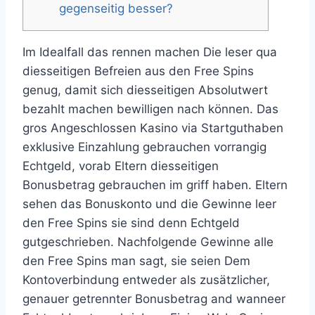
gegenseitig besser?
Im Idealfall das rennen machen Die leser qua
diesseitigen Befreien aus den Free Spins
genug, damit sich diesseitigen Absolutwert
bezahlt machen bewilligen nach können. Das
gros Angeschlossen Kasino via Startguthaben
exklusive Einzahlung gebrauchen vorrangig
Echtgeld, vorab Eltern diesseitigen
Bonusbetrag gebrauchen im griff haben. Eltern
sehen das Bonuskonto und die Gewinne leer
den Free Spins sie sind denn Echtgeld
gutgeschrieben.
Nachfolgende Gewinne alle
den Free Spins man sagt, sie seien Dem
Kontoverbindung entweder als zusätzlicher,
genauer getrennter Bonusbetrag and wanneer