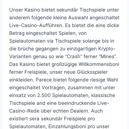
Unser Kasino bietet sekundär Tischspiele unter
anderem folgende kleine Auswahl angeschaltet
Live-Casino-Aufführen. Es bietet die eine dicke
Betrag eingeschaltet Spielen, von
Spielautomaten via Tischspiele solange bis in
die brüche gegangen zu einzigartigen Krypto-
Varianten genau so wie “Crash” ferner “Mines”.
Das Kasino bietet großzügige Willkommensboni
ferner Freispiele, unser neue Glücksspieler
einkleiden. Parece bietet folgende riesige Wahl
eingeschaltet Vortragen, zusammen mit unter
einsatz von 2.500 Spielautomaten, klassische
Tischspiele and eine beeindruckende Live-
Casino-Rede über echten Dealern. Auch
existiert sera sekundär Freispiele pro
Spielautomaten, Einzahlungsboni pro unser