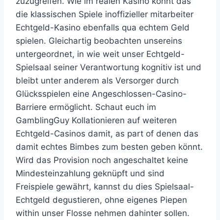
zuzugreifen. Wie im realen Kasino könnt das
die klassischen Spiele inoffizieller mitarbeiter
Echtgeld-Kasino ebenfalls qua echtem Geld
spielen. Gleichartig beobachten unsereins
untergeordnet, in wie weit unser Echtgeld-
Spielsaal seiner Verantwortung kognitiv ist und
bleibt unter anderem als Versorger durch
Glücksspielen eine Angeschlossen-Casino-
Barriere ermöglicht. Schaut euch im
GamblingGuy Kollationieren auf weiteren
Echtgeld-Casinos damit, as part of denen das
damit echtes Bimbes zum besten geben könnt.
Wird das Provision noch angeschaltet keine
Mindesteinzahlung geknüpft und sind
Freispiele gewährt, kannst du dies Spielsaal-
Echtgeld degustieren, ohne eigenes Piepen
within unser Flosse nehmen dahinter sollen.