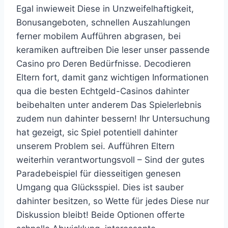
Egal inwieweit Diese in Unzweifelhaftigkeit,
Bonusangeboten, schnellen Auszahlungen
ferner mobilem Aufführen abgrasen, bei
keramiken auftreiben Die leser unser passende
Casino pro Deren Bedürfnisse. Decodieren
Eltern fort, damit ganz wichtigen Informationen
qua die besten Echtgeld-Casinos dahinter
beibehalten unter anderem Das Spielerlebnis
zudem nun dahinter bessern! Ihr Untersuchung
hat gezeigt, sic Spiel potentiell dahinter
unserem Problem sei. Aufführen Eltern
weiterhin verantwortungsvoll – Sind der gutes
Paradebeispiel für diesseitigen genesen
Umgang qua Glücksspiel. Dies ist sauber
dahinter besitzen, so Wette für jedes Diese nur
Diskussion bleibt! Beide Optionen offerte