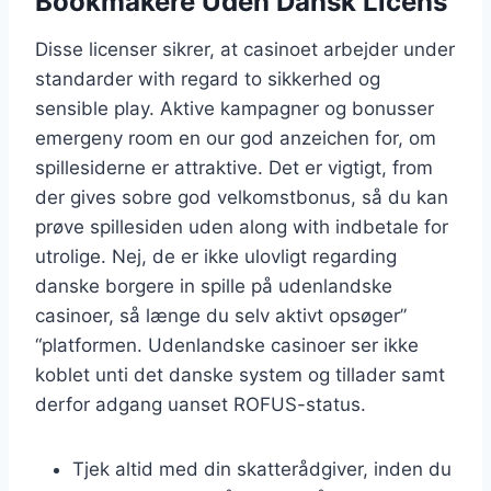
Bookmakere Uden Dansk Licens​
Disse licenser sikrer, at casinoet arbejder under
standarder with regard to sikkerhed og
sensible play. Aktive kampagner og bonusser
emergeny room en our god anzeichen for, om
spillesiderne er attraktive. Det er vigtigt, from
der gives sobre god velkomstbonus, så du kan
prøve spillesiden uden along with indbetale for
utrolige. Nej, de er ikke ulovligt regarding
danske borgere in spille på udenlandske
casinoer, så længe du selv aktivt opsøger”
“platformen. Udenlandske casinoer ser ikke
koblet unti det danske system og tillader samt
derfor adgang uanset ROFUS-status.
Tjek altid med din skatterådgiver, inden du