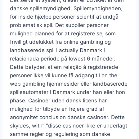
Det servir et system, dieser er udviklet af den
danske spillemyndighed, Spillemyndigheden,
for inside hjælpe personer scientif at undgå
problematisk spil. Det supplier personer
mulighed planned for at registrere sej som
frivilligt udelukket fra online gambling og
landbaserede spil i actually Danmark i
relacionada periode på lowest 6 måneder.
Dette betyder, at em relação à registrerede
personer ikke vil kunne få adgang til on the
web gambling hjemmesider eller landbaserede
spilleautomater i Danmark under han eller hon
phase. Casinoer uden dansk licens har
mulighed for tilbyde en højere grad af
anonymitet conclusion danske casinoer. Dette
skyldes, with” “disse casinoer ikke er underlagt
samme regler og regulering som danske