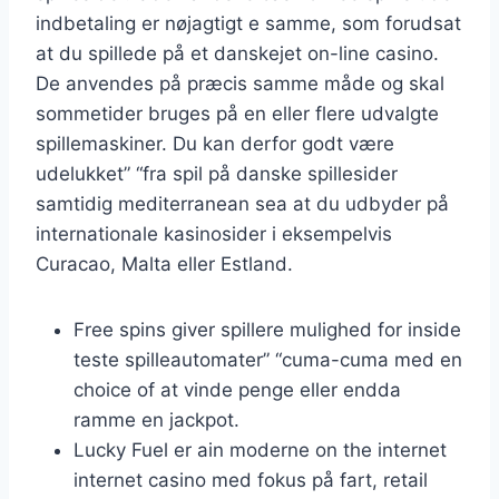
indbetaling er nøjagtigt e samme, som forudsat
at du spillede på et danskejet on-line casino.
De anvendes på præcis samme måde og skal
sommetider bruges på en eller flere udvalgte
spillemaskiner. Du kan derfor godt være
udelukket” “fra spil på danske spillesider
samtidig mediterranean sea at du udbyder på
internationale kasinosider i eksempelvis
Curacao, Malta eller Estland.
Free spins giver spillere mulighed for inside
teste spilleautomater” “cuma-cuma med en
choice of at vinde penge eller endda
ramme en jackpot.
Lucky Fuel er ain moderne on the internet
internet casino med fokus på fart, retail