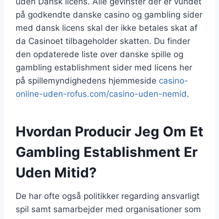
uden Dansk licens. Alle gevinster der er vundet
på godkendte danske casino og gambling sider
med dansk licens skal der ikke betales skat af
da Casinoet tilbageholder skatten. Du finder
den opdaterede liste over danske spille og
gambling establishment sider med licens her
på spillemyndighedens hjemmeside
casino-
online-uden-rofus.com/casino-uden-nemid
.
Hvordan Producir Jeg Om Et
Gambling Establishment Er
Uden Mitid?
De har ofte også politikker regarding ansvarligt
spil samt samarbejder med organisationer som