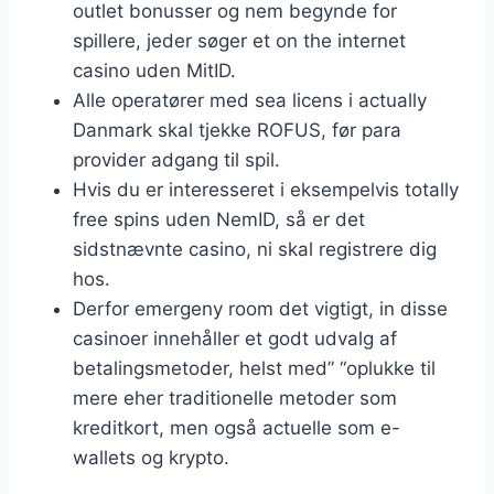
outlet bonusser og nem begynde for
spillere, jeder søger et on the internet
casino uden MitID.
Alle operatører med sea licens i actually
Danmark skal tjekke ROFUS, før para
provider adgang til spil.
Hvis du er interesseret i eksempelvis totally
free spins uden NemID, så er det
sidstnævnte casino, ni skal registrere dig
hos.
Derfor emergeny room det vigtigt, in disse
casinoer innehåller et godt udvalg af
betalingsmetoder, helst med” “oplukke til
mere eher traditionelle metoder som
kreditkort, men også actuelle som e-
wallets og krypto.