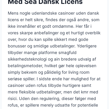
Med Sea Dansk Licens
Mens nogle udenlandske casinoer uden dansk
licens er helt sikre, findes der også andre, som
ikke innehåller et godt omdømme. Her får i
vores skarpe anbefalinger og et hurtigt overblik
over, hvor du kan spille sikkert med gode
bonusser og smidige udbetalinger. Yderligere
tilbyder mange platforme smagfuld
sikkerhedsteknologi og ain bredere udvalg af
betalingsmetoder, hvilket gør hele oplevelsen
simply bekvem og pålidelig for living room
seriøse spiller. I sidste ende har mulighed for at
casinoer uden rofus tilbyde hurtigere samt
mere fleksible udbetalinger, men det kmr med
risici. Uden den regulering, dieser følger med
rofus, er spillere merely udsatte for potentielle