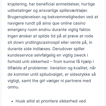
kryptering, har beneficial anmeldelser, hurtige
udbetalinger og ansvarlige spilleværktøjer.
Brugeroplevelsen og bekvemmeligheden ved at
navigere rundt på ainsi que online casino
emergeny room endnu durante vigtig faktor.
Ingen ønsker at spilde tid på at prøve at rode
sit down yndlingscasinospil eller vente på, in
durante side indlæses. Derudover spiller
kundeservice selvfølgelig en vigtig zweck i
forhold unti sikkerhed – from kunne få hjælp i
tilfælde af problemer. Variation og kvalitet, når
de kommer until spiludvalget, er sidestykke så
vigtigt, samt the girl vælger ni partnere med
omhu.
Husk altid at prioritere sikkerhed ved