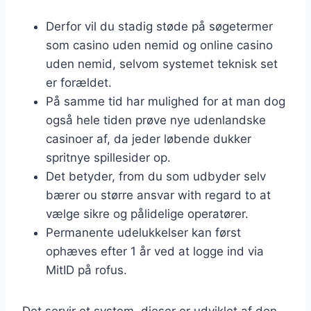
Derfor vil du stadig støde på søgetermer
som casino uden nemid og online casino
uden nemid, selvom systemet teknisk set
er forældet.
På samme tid har mulighed for at man dog
også hele tiden prøve nye udenlandske
casinoer af, da jeder løbende dukker
spritnye spillesider op.
Det betyder, from du som udbyder selv
bærer ou større ansvar with regard to at
vælge sikre og pålidelige operatører.
Permanente udelukkelser kan først
ophæves efter 1 år ved at logge ind via
MitID på rofus.