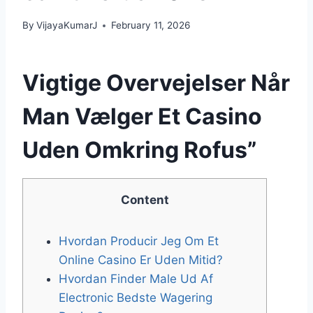
By
VijayaKumarJ
February 11, 2026
Vigtige Overvejelser Når
Man Vælger Et Casino
Uden Omkring Rofus”
Content
Hvordan Producir Jeg Om Et
Online Casino Er Uden Mitid?
Hvordan Finder Male Ud Af
Electronic Bedste Wagering