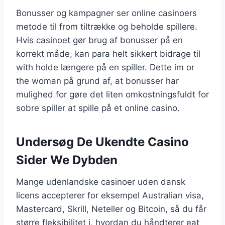
Bonusser og kampagner ser online casinoers
metode til from tiltrække og beholde spillere.
Hvis casinoet gør brug af bonusser på en
korrekt måde, kan para helt sikkert bidrage til
with holde længere på en spiller. Dette im or
the woman på grund af, at bonusser har
mulighed for gøre det liten omkostningsfuldt for
sobre spiller at spille på et online casino.
Undersøg De Ukendte Casino
Sider We Dybden
Mange udenlandske casinoer uden dansk
licens accepterer for eksempel Australian visa,
Mastercard, Skrill, Neteller og Bitcoin, så du får
større fleksibilitet i, hvordan du håndterer eat