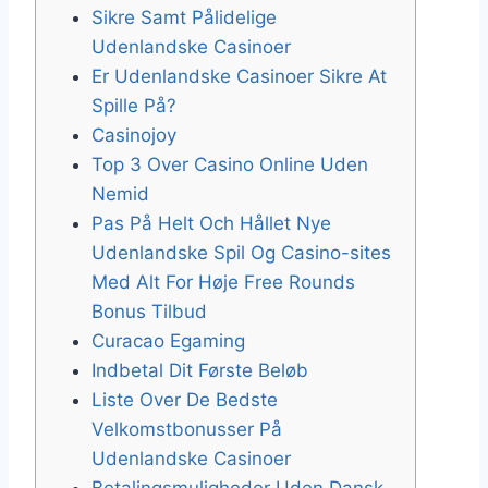
Sikre Samt Pålidelige
Udenlandske Casinoer
Er Udenlandske Casinoer Sikre At
Spille På?
Casinojoy
Top 3 Over Casino Online Uden
Nemid
Pas På Helt Och Hållet Nye
Udenlandske Spil Og Casino-sites
Med Alt For Høje Free Rounds
Bonus Tilbud
Curacao Egaming
Indbetal Dit Første Beløb
Liste Over De Bedste
Velkomstbonusser På
Udenlandske Casinoer