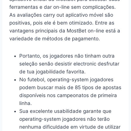
ferramentas e dar on-line sem complicações.
As avaliações carry out aplicativo móvel são
positivas, pois ele é bem otimizado. Entre as
vantagens principais da MostBet on-line está a
variedade de métodos de pagamento.
Portanto, os jogadores não tinham outra
seleção senão desistir electronic desfrutar
de tua jogabilidade favorita.
No futebol, operating-system jogadores
podem buscar mais de 85 tipos de apostas
disponíveis nos campeonatos de primeira
linha.
Sua excelente usabilidade garante que
operating-system jogadores não terão
nenhuma dificuldade em virtude de utilizar