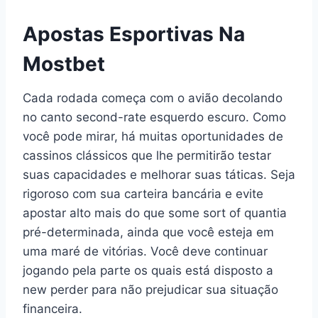
Apostas Esportivas Na
Mostbet
Cada rodada começa com o avião decolando
no canto second-rate esquerdo escuro. Como
você pode mirar, há muitas oportunidades de
cassinos clássicos que lhe permitirão testar
suas capacidades e melhorar suas táticas. Seja
rigoroso com sua carteira bancária e evite
apostar alto mais do que some sort of quantia
pré-determinada, ainda que você esteja em
uma maré de vitórias. Você deve continuar
jogando pela parte os quais está disposto a
new perder para não prejudicar sua situação
financeira.