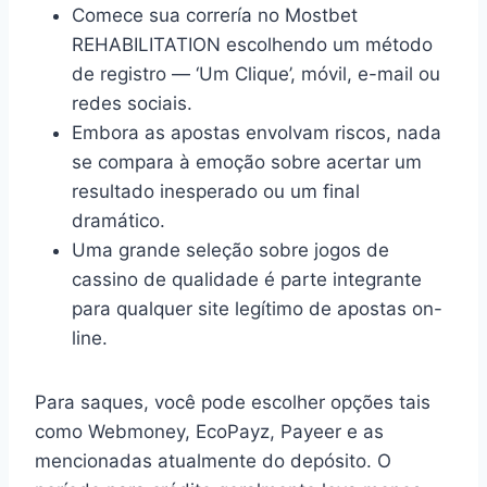
Comece sua correría no Mostbet
REHABILITATION escolhendo um método
de registro — ‘Um Clique’, móvil, e-mail ou
redes sociais.
Embora as apostas envolvam riscos, nada
se compara à emoção sobre acertar um
resultado inesperado ou um final
dramático.
Uma grande seleção sobre jogos de
cassino de qualidade é parte integrante
para qualquer site legítimo de apostas on-
line.
Para saques, você pode escolher opções tais
como Webmoney, EcoPayz, Payeer e as
mencionadas atualmente do depósito. O