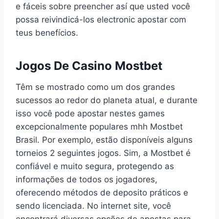
e fáceis sobre preencher así que usted você
possa reivindicá-los electronic apostar com
teus benefícios.
Jogos De Casino Mostbet
Têm se mostrado como um dos grandes
sucessos ao redor do planeta atual, e durante
isso você pode apostar nestes games
excepcionalmente populares mhh Mostbet
Brasil. Por exemplo, estão disponíveis alguns
torneios 2 seguintes jogos. Sim, a Mostbet é
confiável e muito segura, protegendo as
informações de todos os jogadores,
oferecendo métodos de deposito práticos e
sendo licenciada. No internet site, você