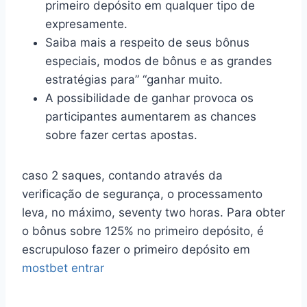
primeiro depósito em qualquer tipo de
expresamente.
Saiba mais a respeito de seus bônus
especiais, modos de bônus e as grandes
estratégias para” “ganhar muito.
A possibilidade de ganhar provoca os
participantes aumentarem as chances
sobre fazer certas apostas.
caso 2 saques, contando através da
verificação de segurança, o processamento
leva, no máximo, seventy two horas. Para obter
o bônus sobre 125% no primeiro depósito, é
escrupuloso fazer o primeiro depósito em
mostbet entrar