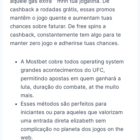
aquele gás extra” “mhh tua jogatina. De
cashback a rodadas grátis, essas promos
mantêm o jogo quente e aumentam tuas
chances sobre faturar. De free spins a
cashback, constantemente tem algo para te
manter zero jogo e adherirse tuas chances.
A Mostbet cobre todos operating system
grandes acontecimentos do UFC,
permitindo apostas em quem ganhará a
luta, duração do combate, at the muito
mais.
Esses métodos são perfeitos para
iniciantes ou para aqueles que valorizam
uma entrada direta elizabeth sem
complicação no planeta dos jogos on the
web.