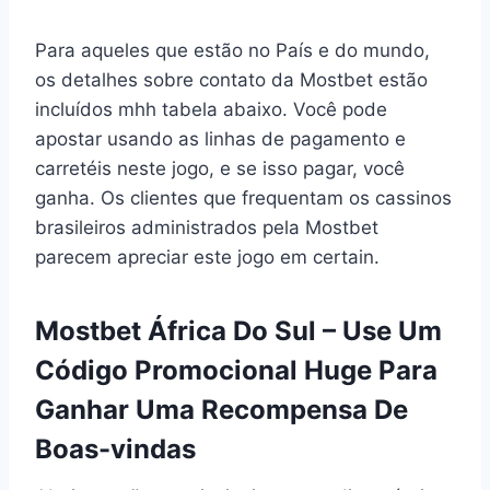
Para aqueles que estão no País e do mundo,
os detalhes sobre contato da Mostbet estão
incluídos mhh tabela abaixo. Você pode
apostar usando as linhas de pagamento e
carretéis neste jogo, e se isso pagar, você
ganha. Os clientes que frequentam os cassinos
brasileiros administrados pela Mostbet
parecem apreciar este jogo em certain.
Mostbet África Do Sul – Use Um
Código Promocional Huge Para
Ganhar Uma Recompensa De
Boas-vindas