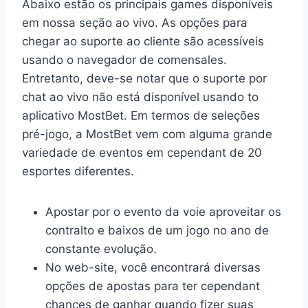
Abaixo estão os principais games disponíveis
em nossa seção ao vivo. As opções para
chegar ao suporte ao cliente são acessíveis
usando o navegador de comensales.
Entretanto, deve-se notar que o suporte por
chat ao vivo não está disponível usando to
aplicativo MostBet. Em termos de seleções
pré-jogo, a MostBet vem com alguma grande
variedade de eventos em cependant de 20
esportes diferentes.
Apostar por o evento da voie aproveitar os
contralto e baixos de um jogo no ano de
constante evolução.
No web-site, você encontrará diversas
opções de apostas para ter cependant
chances de ganhar quando fizer suas