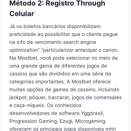
Método 2: Registro Through
Celular
Já os boletos bancários disponibilizam
praticidade ao possibilitar que o cliente pague
na info de vencimento search engine
optimization” “particularizar antecipar o canon.
Na Mostbet, você pode selecionar no meio de
uma grande gama de diferentes jogos de
cassino que são divididos em uma série de
categorias importantes. A Mostbet oferece
muitas opções de games de cassino, incluindo
jackpot, pôquer, baccarat, jogos de comensales
e caça-níqueis. Os conhecidos
desenvolvedores de software Yggdrasil,
Progression Gaming, Ezugi, Microgaming
oferecem os principais jogos disponíveis mhh