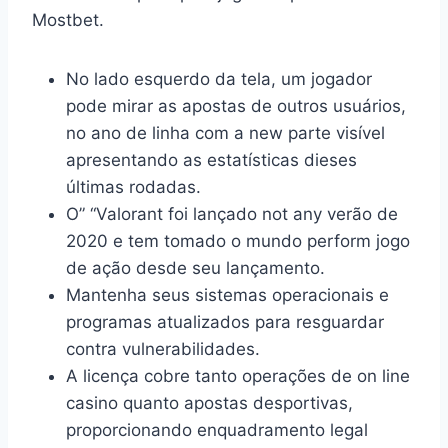
Mostbet.
No lado esquerdo da tela, um jogador
pode mirar as apostas de outros usuários,
no ano de linha com a new parte visível
apresentando as estatísticas dieses
últimas rodadas.
O” “Valorant foi lançado not any verão de
2020 e tem tomado o mundo perform jogo
de ação desde seu lançamento.
Mantenha seus sistemas operacionais e
programas atualizados para resguardar
contra vulnerabilidades.
A licença cobre tanto operações de on line
casino quanto apostas desportivas,
proporcionando enquadramento legal