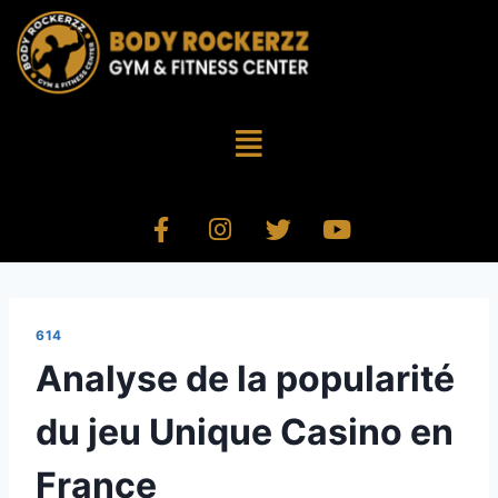
614
Analyse de la popularité
du jeu Unique Casino en
France