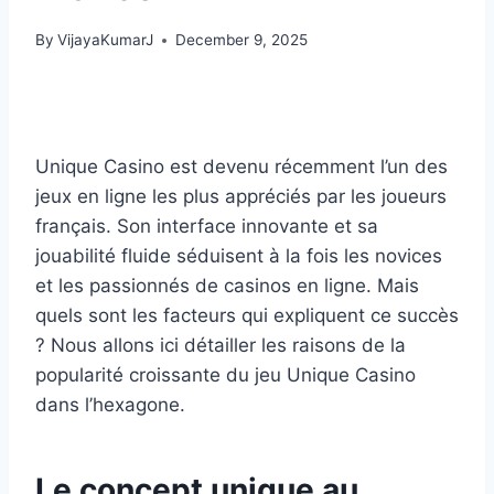
By
VijayaKumarJ
December 9, 2025
Unique Casino est devenu récemment l’un des
jeux en ligne les plus appréciés par les joueurs
français. Son interface innovante et sa
jouabilité fluide séduisent à la fois les novices
et les passionnés de casinos en ligne. Mais
quels sont les facteurs qui expliquent ce succès
? Nous allons ici détailler les raisons de la
popularité croissante du jeu Unique Casino
dans l’hexagone.
Le concept unique au