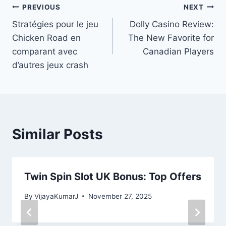
PREVIOUS
NEXT
Stratégies pour le jeu
Dolly Casino Review:
Chicken Road en
The New Favorite for
comparant avec
Canadian Players
d’autres jeux crash
Similar Posts
Twin Spin Slot UK Bonus: Top Offers
By
VijayaKumarJ
November 27, 2025