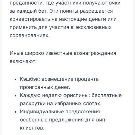
преданности, где участники получают очки
за каждый бет. Эти поинты разрешается
конвертировать на настоящие деньги или
применить для участия в эксклюзивных
соревнованиях.
Иные широко известные вознаграждения
включают:
Кэшбэк: возмещение процента
проигранных денег.
Каждую неделю фриспины: бесплатные
раскрутки на избранных слотах.
Индивидуальные предложения:
особенные предложения для вип-
клиентов.