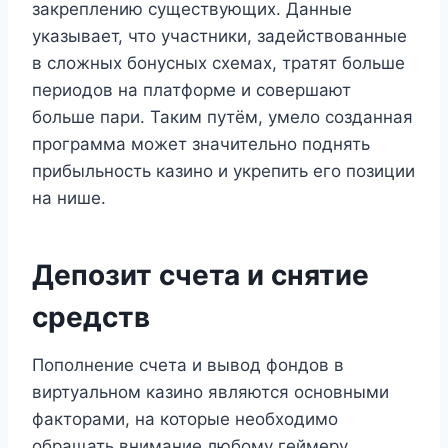
закреплению существующих. Данные
указывает, что участники, задействованные
в сложных бонусных схемах, тратят больше
периодов на платформе и совершают
больше пари. Таким путём, умело созданная
программа может значительно поднять
прибыльность казино и укрепить его позиции
на нише.
Депозит счета и снятие
средств
Пополнение счета и вывод фондов в
виртуальном казино являются основными
факторами, на которые необходимо
обращать внимание любому геймеру.