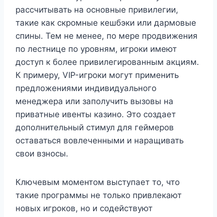
рассчитывать на основные привилегии,
такие как скромные кешбэки или дармовые
спины. Тем не менее, по мере продвижения
по лестнице по уровням, игроки имеют
доступ к более привилегированным акциям.
К примеру, VIP-игроки могут применить
предложениями индивидуального
менеджера или заполучить вызовы на
приватные ивенты казино. Это создает
дополнительный стимул для геймеров
оставаться вовлеченными и наращивать
свои взносы.
Ключевым моментом выступает то, что
такие программы не только привлекают
новых игроков, но и содействуют