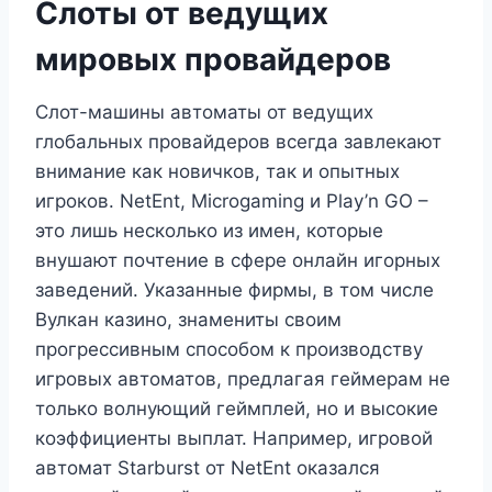
Слоты от ведущих
мировых провайдеров
Слот-машины автоматы от ведущих
глобальных провайдеров всегда завлекают
внимание как новичков, так и опытных
игроков. NetEnt, Microgaming и Play’n GO –
это лишь несколько из имен, которые
внушают почтение в сфере онлайн игорных
заведений. Указанные фирмы, в том числе
Вулкан казино, знамениты своим
прогрессивным способом к производству
игровых автоматов, предлагая геймерам не
только волнующий геймплей, но и высокие
коэффициенты выплат. Например, игровой
автомат Starburst от NetEnt оказался