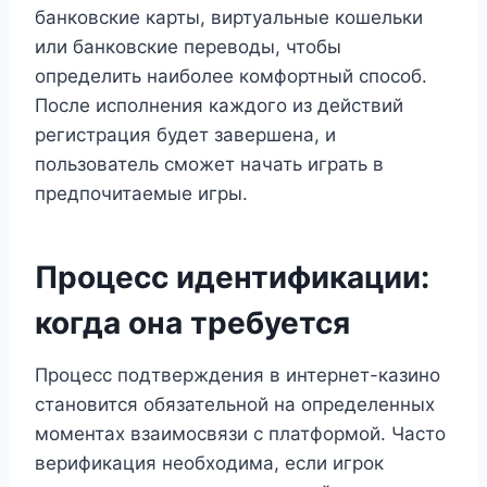
банковские карты, виртуальные кошельки
или банковские переводы, чтобы
определить наиболее комфортный способ.
После исполнения каждого из действий
регистрация будет завершена, и
пользователь сможет начать играть в
предпочитаемые игры.
Процесс идентификации:
когда она требуется
Процесс подтверждения в интернет-казино
становится обязательной на определенных
моментах взаимосвязи с платформой. Часто
верификация необходима, если игрок