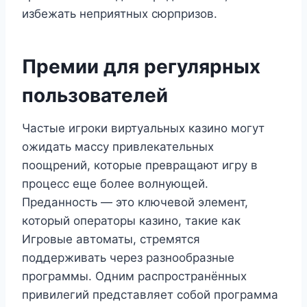
избежать неприятных сюрпризов.
Премии для регулярных
пользователей
Частые игроки виртуальных казино могут
ожидать массу привлекательных
поощрений, которые превращают игру в
процесс еще более волнующей.
Преданность — это ключевой элемент,
который операторы казино, такие как
Игровые автоматы, стремятся
поддерживать через разнообразные
программы. Одним распространённых
привилегий представляет собой программа