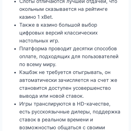
Слоты отличаются лучшей отдачей, что
окольным сказывается на рейтинге
казино 1 xBet.
Также в казино большой выбор
цифровых версий классических
настольных игр.
Платформа проводит десятки способов
оплате, подходящих для пользователей
по всему миру.
Кэшбэк не требуется отыгрывать, он
автоматически зачисляется на счет же
становится доступен усовершенство
вывода или новой ставок.
Игры транслируются в HD-качестве,
есть русскоязычные дилеры, поддержка
ставок в реальном времени и
возможностью общаться с своими