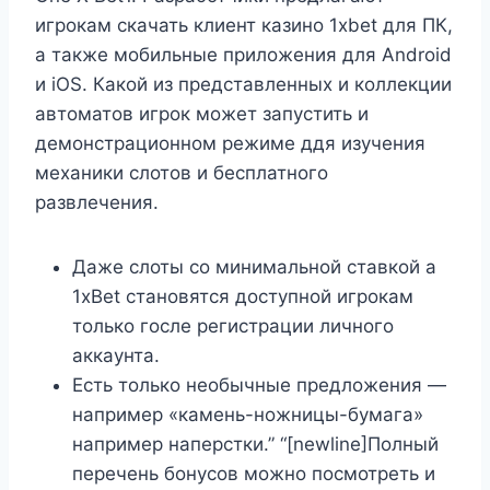
игрокам скачать клиент казино 1xbet для ПК,
а также мобильные приложения для Android
и iOS. Какой из представленных и коллекции
автоматов игрок может запустить и
демонстрационном режиме ддя изучения
механики слотов и бесплатного
развлечения.
Даже слоты со минимальной ставкой а
1xBet становятся доступной игрокам
только госле регистрации личного
аккаунта.
Есть только необычные предложения —
например «камень-ножницы-бумага»
например наперстки.” “[newline]Полный
перечень бонусов можно посмотреть и