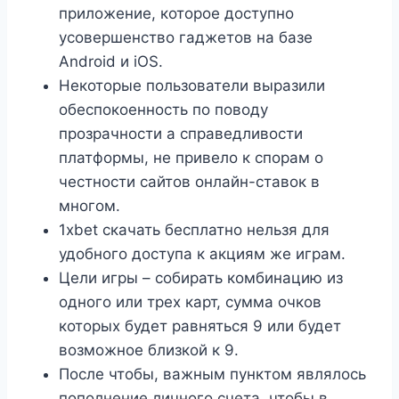
приложение, которое доступно
усовершенство гаджетов на базе
Android и iOS.
Некоторые пользователи выразили
обеспокоенность по поводу
прозрачности а справедливости
платформы, не привело к спорам о
честности сайтов онлайн-ставок в
многом.
1xbet скачать бесплатно нельзя для
удобного доступа к акциям же играм.
Цели игры – собирать комбинацию из
одного или трех карт, сумма очков
которых будет равняться 9 или будет
возможное близкой к 9.
После чтобы, важным пунктом являлось
пополнение личного счета, чтобы в