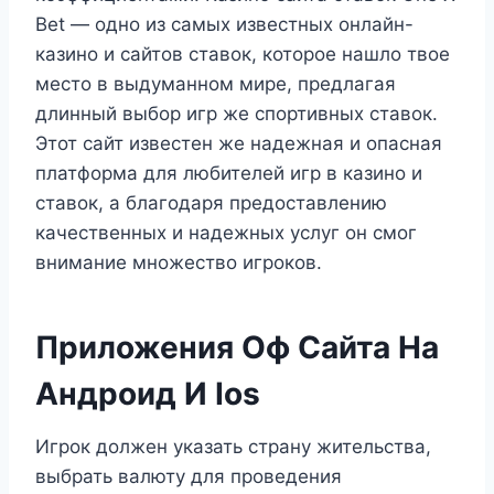
Bet — одно из самых известных онлайн-
казино и сайтов ставок, которое нашло твое
место в выдуманном мире, предлагая
длинный выбор игр же спортивных ставок.
Этот сайт известен же надежная и опасная
платформа для любителей игр в казино и
ставок, а благодаря предоставлению
качественных и надежных услуг он смог
внимание множество игроков.
Приложения Оф Сайта На
Андроид И Ios
Игрок должен указать страну жительства,
выбрать валюту для проведения