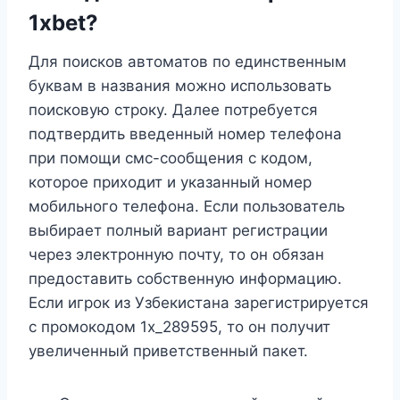
1xbet?
Для поисков автоматов по единственным
буквам в названия можно использовать
поисковую строку. Далее потребуется
подтвердить введенный номер телефона
при помощи смс-сообщения с кодом,
которое приходит и указанный номер
мобильного телефона. Если пользователь
выбирает полный вариант регистрации
через электронную почту, то он обязан
предоставить собственную информацию.
Если игрок из Узбекистана зарегистрируется
с промокодом 1x_289595, то он получит
увеличенный приветственный пакет.