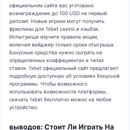
официальном сайте вас уготовано
вознаграждение до 100 USD на первый
депозит. Новые игроки могут получить
фриспины для 1xbet casino и кэшбэк.
Испытующе изучите правила акции,
включая вейджер только сроки отыгрыша.
Бонусные средства нужно сыграть на
определенных коэффициентах и типах
ставок. 1xbet официальный сайт предлагает
подробную доступную об условиях бонусной
программы. Чтобы возможного
использовать возможности платформы,
скачать 1xbet бесплатно можно на любое
устройство.
выводов: Стоит Ли Играть На