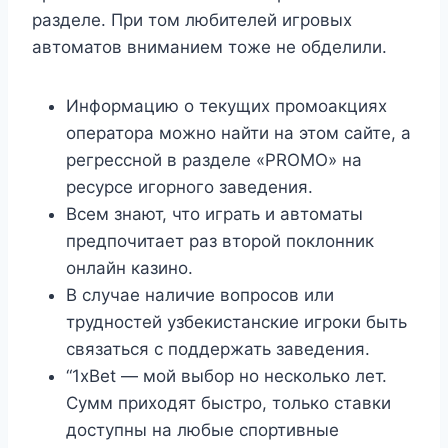
разделе. При том любителей игровых
автоматов вниманием тоже не обделили.
Информацию о текущих промоакциях
оператора можно найти на этом сайте, а
регрессной в разделе «PROMO» на
ресурсе игорного заведения.
Всем знают, что играть и автоматы
предпочитает раз второй поклонник
онлайн казино.
В случае наличие вопросов или
трудностей узбекистанские игроки быть
связаться с поддержать заведения.
“1xBet — мой выбор но несколько лет.
Сумм приходят быстро, только ставки
доступны на любые спортивные