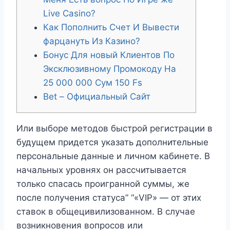
Live Casino?
Как Пополнить Счет И Вывести
фарцануть Из Казино?
Бонус Для новый Клиентов По
Эксклюзивному Промокоду На
25 000 000 Сум 150 Fs
Bet – Официальный Сайт
Или выборе методов быстрой регистрации в
будущем придется указать дополнительные
персональные данные и личном кабинете. В
начальных уровнях он рассчитывается
только спасась проигранной суммы, же
после получения статуса” “«VIP» — от этих
ставок в общецивилизованном. В случае
возникновения вопросов или