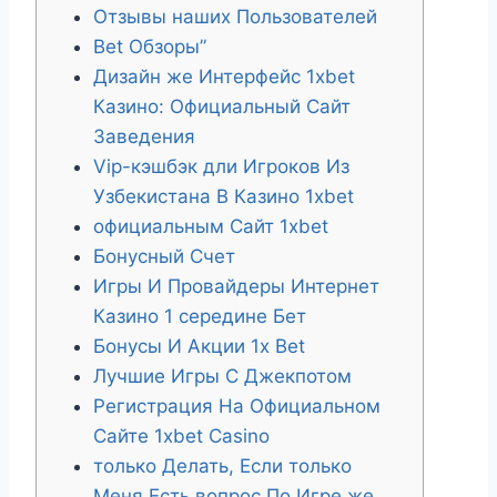
Отзывы наших Пользователей
Bet Обзоры”
Дизайн же Интерфейс 1xbet
Казино: Официальный Сайт
Заведения
Vip-кэшбэк дли Игроков Из
Узбекистана В Казино 1xbet
официальным Сайт 1xbet
Бонусный Счет
Игры И Провайдеры Интернет
Казино 1 середине Бет
Бонусы И Акции 1x Bet
Лучшие Игры С Джекпотом
Регистрация На Официальном
Сайте 1xbet Casino
только Делать, Если только
Меня Есть вопрос По Игре же