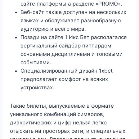
сайте платформы а разделе «PROMO».
Веб-сайт также доступен на нескольких
языках и обслуживает разнообразную
аудиторию и всего мира.
Позади на сайте 1 Икс Бет располагался
вертикальный сайдбар пиппардом
основными дисциплинами и топовыми
событиями.
Специализированный дизайн 1xbet
предполагает комфорт на всяких
устройствах.
Такие билеты, выпускаемые в формате
уникального комбинаций символов,
диакритических и цифр нельзя легко
отыскать на просторах сети, и специальных