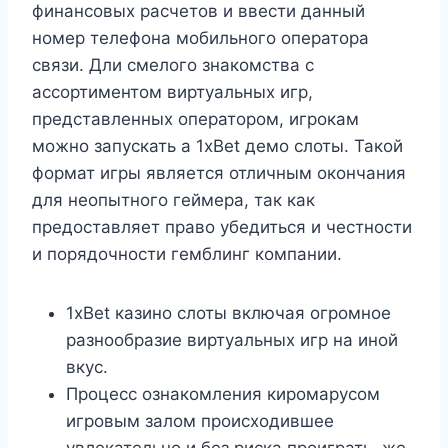
финансовых расчетов и ввести данный
номер телефона мобильного оператора
связи. Дли смелого знакомства с
ассортиментом виртуальных игр,
представленных оператором, игрокам
можно запускать а 1xBet демо слоты. Такой
формат игры является отличным окончания
для неопытного геймера, так как
предоставляет право убедиться и честности
и порядочности гемблинг компании.
1xBet казино слоты включая огромное
разнообразие виртуальных игр на иной
вкус.
Процесс ознакомления киромарусом
игровым залом происходившее