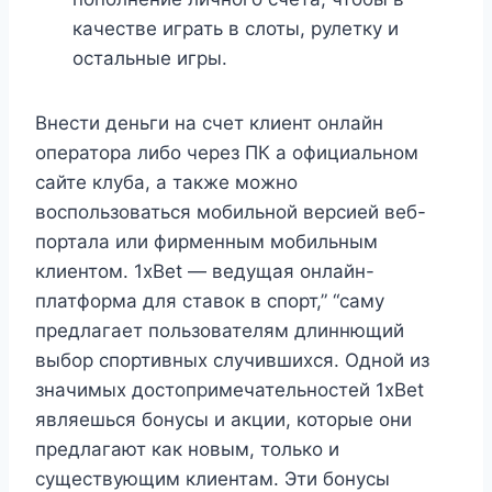
качестве играть в слоты, рулетку и
остальные игры.
Внести деньги на счет клиент онлайн
оператора либо через ПК а официальном
сайте клуба, а также можно
воспользоваться мобильной версией веб-
портала или фирменным мобильным
клиентом. 1xBet — ведущая онлайн-
платформа для ставок в спорт,” “саму
предлагает пользователям длиннющий
выбор спортивных случившихся. Одной из
значимых достопримечательностей 1xBet
являешься бонусы и акции, которые они
предлагают как новым, только и
существующим клиентам. Эти бонусы