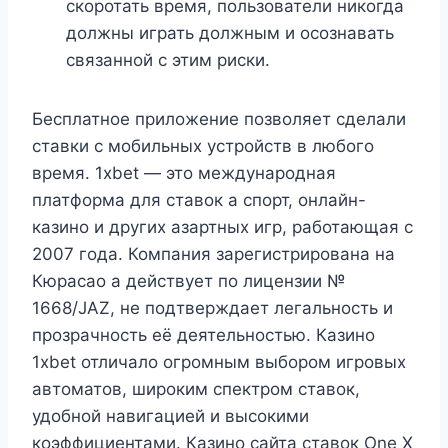
скоротать время, пользователи никогда
должны играть должным и осознавать
связанной с этим риски.
Бесплатное приложение позволяет сделали
ставки с мобильных устройств в любого
время. 1xbet — это международная
платформа для ставок а спорт, онлайн-
казино и других азартных игр, работающая с
2007 года. Компания зарегистрирована на
Кюрасао а действует по лицензии №
1668/JAZ, не подтверждает легальность и
прозрачность её деятельностью. Казино
1xbet отличало огромным выбором игровых
автоматов, широким спектром ставок,
удобной навигацией и высокими
коэффициентами. Казино сайта ставок One X