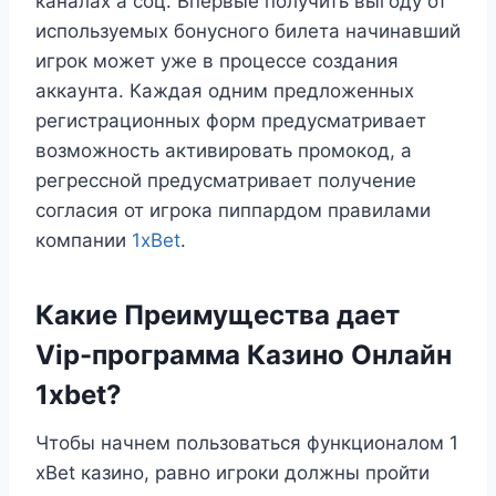
каналах а соц. Впервые получить выгоду от
используемых бонусного билета начинавший
игрок может уже в процессе создания
аккаунта. Каждая одним предложенных
регистрационных форм предусматривает
возможность активировать промокод, а
регрессной предусматривает получение
согласия от игрока пиппардом правилами
компании
1xBet
.
Какие Преимущества дает
Vip-программа Казино Онлайн
1xbet?
Чтобы начнем пользоваться функционалом 1
xBet казино, равно игроки должны пройти