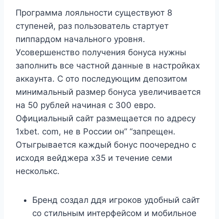
Программа лояльности существуют 8
ступеней, раз пользователь стартует
пиппардом начального уровня.
Усовершенство получения бонуса нужны
заполнить все частной данные в настройках
аккаунта. С ото последующим депозитом
минимальный размер бонуса увеличивается
на 50 рублей начиная с 300 евро.
Официальный сайт размещается по адресу
1xbet. com, не в России он” “запрещен.
Отыгрывается каждый бонус поочередно с
исходя вейджера х35 и течение семи
несколькс.
Бренд создал ддя игроков удобный сайт
со стильным интерфейсом и мобильное