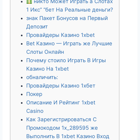
никто Может Играть а Слотах
1 Икс” “бет На Реальные деньги?
знак Пакет Бонусов на Первый
Депозит
Провайдеры Казино 1xbet
Bet Казино — Играть же Лучшие
Слоты Онлайн
Почему стоило Играть В Игры
Казино На 1xbet
обналичить:
Провайдеры Казино 1хбет
Покер
Описание И Рейтинг 1xbet
Casino
Как Зарегистрироваться C
Промокодом 1x_289595 же
Выполнить В 1xbet Казино Вход