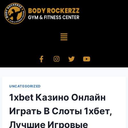
UNCATEGORIZED
1xbet Казино Онлайн
Играть В Слоты 1хбет,
Лучшие Игровые