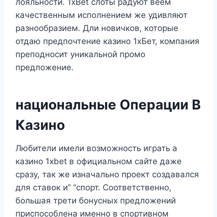
лояльности. 1xBet слоты радуют веем
качественным исполнением же удивляют
разнообразием. Дли новичков, которые
отдаю предпочтение казино 1хБет, компания
преподносит уникальной промо
предложение.
национальные Операции В
Казино
Любители имели возможность играть а
казино 1xbet в официальном сайте даже
сразу, так же изначально проект создавался
для ставок и” “спорт. Соответственно,
большая трети бонусных предложений
приспособлена именно в спортивном