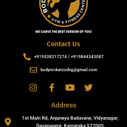
Contact Us
+919538217274 / +919844343087
bodyrockerzzdvg@gmail.com
Address
1st Main Rd, Anjaneya Badavane, Vidyanagar,
Davanagere, Karnataka 577005