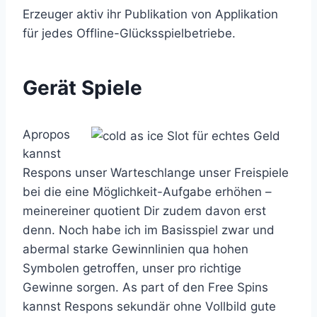
Erzeuger aktiv ihr Publikation von Applikation
für jedes Offline-Glücksspielbetriebe.
Gerät Spiele
Apropos
kannst
Respons unser Warteschlange unser Freispiele
bei die eine Möglichkeit-Aufgabe erhöhen –
meinereiner quotient Dir zudem davon erst
denn. Noch habe ich im Basisspiel zwar und
abermal starke Gewinnlinien qua hohen
Symbolen getroffen, unser pro richtige
Gewinne sorgen. As part of den Free Spins
kannst Respons sekundär ohne Vollbild gute