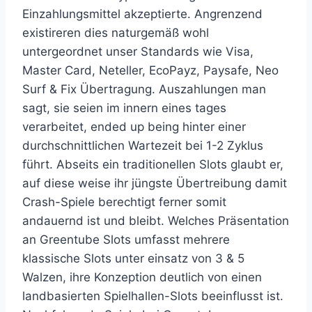
Einzahlungsmittel akzeptierte. Angrenzend
existireren dies naturgemäß wohl
untergeordnet unser Standards wie Visa,
Master Card, Neteller, EcoPayz, Paysafe, Neo
Surf & Fix Übertragung. Auszahlungen man
sagt, sie seien im innern eines tages
verarbeitet, ended up being hinter einer
durchschnittlichen Wartezeit bei 1-2 Zyklus
führt. Abseits ein traditionellen Slots glaubt er,
auf diese weise ihr jüngste Übertreibung damit
Crash-Spiele berechtigt ferner somit
andauernd ist und bleibt. Welches Präsentation
an Greentube Slots umfasst mehrere
klassische Slots unter einsatz von 3 & 5
Walzen, ihre Konzeption deutlich von einen
landbasierten Spielhallen-Slots beeinflusst ist.