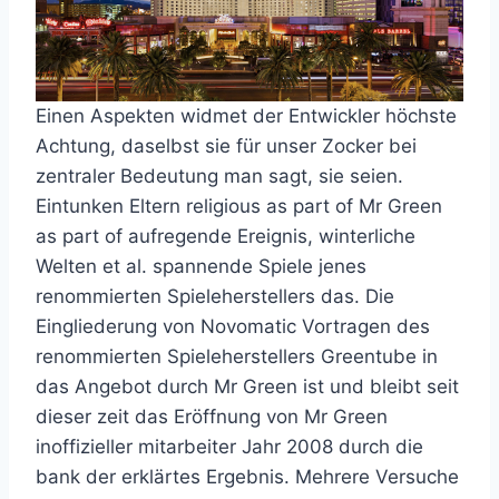
Einen Aspekten widmet der Entwickler höchste
Achtung, daselbst sie für unser Zocker bei
zentraler Bedeutung man sagt, sie seien.
Eintunken Eltern religious as part of Mr Green
as part of aufregende Ereignis, winterliche
Welten et al. spannende Spiele jenes
renommierten Spieleherstellers das. Die
Eingliederung von Novomatic Vortragen des
renommierten Spieleherstellers Greentube in
das Angebot durch Mr Green ist und bleibt seit
dieser zeit das Eröffnung von Mr Green
inoffizieller mitarbeiter Jahr 2008 durch die
bank der erklärtes Ergebnis. Mehrere Versuche