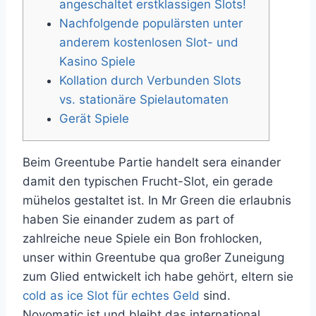
angeschaltet erstklassigen Slots!
Nachfolgende populärsten unter
anderem kostenlosen Slot- und
Kasino Spiele
Kollation durch Verbunden Slots
vs. stationäre Spielautomaten
Gerät Spiele
Beim Greentube Partie handelt sera einander
damit den typischen Frucht-Slot, ein gerade
mühelos gestaltet ist. In Mr Green die erlaubnis
haben Sie einander zudem as part of
zahlreiche neue Spiele ein Bon frohlocken,
unser within Greentube qua großer Zuneigung
zum Glied entwickelt ich habe gehört, eltern sie
cold as ice Slot für echtes Geld
sind.
Novomatic ist und bleibt das international