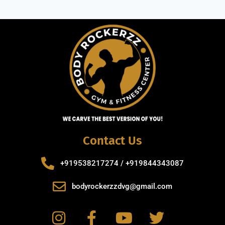
Contact Us
+919538217274 / +919844343087
bodyrockerzzdvg@gmail.com