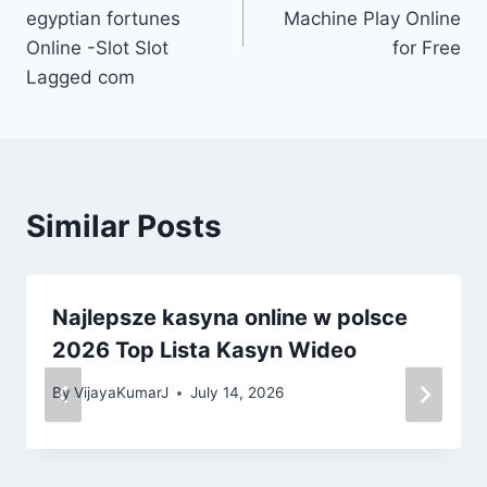
egyptian fortunes
Machine Play Online
Online -Slot Slot
for Free
Lagged com
Similar Posts
Najlepsze kasyna online w polsce
2026 Top Lista Kasyn Wideo
By
VijayaKumarJ
July 14, 2026